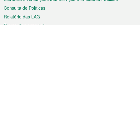
Consulta de Políticas
Relatório das LAG
Promoções especiais
Sobre a RAEM
Tempo
Transporte
Feriados
Cultura e lazer
Informação de Macau
Ficheiro sobre Macau
Estatísticas
Anúncios
Notícias