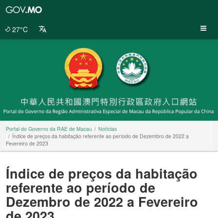
Portal
do
Governo
27°C
da
RAE
de
Macau
Portal do Governo da RAE de Macau
Notícias
Índice de preços da habitação referente ao período de Dezembro de 2022 a
Fevereiro de 2023
Índice de preços da habitação
referente ao período de
Dezembro de 2022 a Fevereiro
de 2023