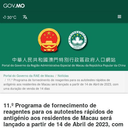
Portal
do
Governo
30°C
da
RAE
de
Macau
Portal do Governo da RAE de Macau
Notícias
11.º Programa de fornecimento de reagentes para os autotestes rápidos de
antigénio aos residentes de Macau será lançado a partir de 14 de Abril de 2023, com
uma duração de venda de 14 dias
11.º Programa de fornecimento de
reagentes para os autotestes rápidos de
antigénio aos residentes de Macau será
lançado a partir de 14 de Abril de 2023, com