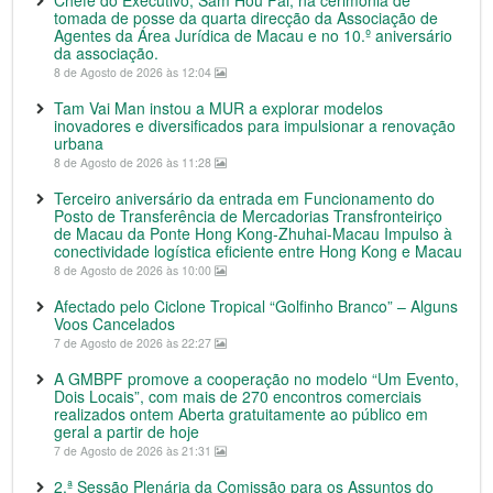
Chefe do Executivo, Sam Hou Fai, na cerimónia de
tomada de posse da quarta direcção da Associação de
Agentes da Área Jurídica de Macau e no 10.º aniversário
da associação.
8 de Agosto de 2026 às 12:04
Tam Vai Man instou a MUR a explorar modelos
inovadores e diversificados para impulsionar a renovação
urbana
8 de Agosto de 2026 às 11:28
Terceiro aniversário da entrada em Funcionamento do
Posto de Transferência de Mercadorias Transfronteiriço
de Macau da Ponte Hong Kong-Zhuhai-Macau Impulso à
conectividade logística eficiente entre Hong Kong e Macau
8 de Agosto de 2026 às 10:00
Afectado pelo Ciclone Tropical “Golfinho Branco” – Alguns
Voos Cancelados
7 de Agosto de 2026 às 22:27
A GMBPF promove a cooperação no modelo “Um Evento,
Dois Locais”, com mais de 270 encontros comerciais
realizados ontem Aberta gratuitamente ao público em
geral a partir de hoje
7 de Agosto de 2026 às 21:31
2.ª Sessão Plenária da Comissão para os Assuntos do