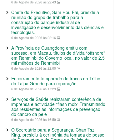
6 de Agosto de 2026 às 22:43
Chefe do Executivo, Sam Hou Fai, preside a
reunião do grupo de trabalho para a
construção do parque industrial de
investigação e desenvolvimento das ciências e
tecnologias.
6 de Agosto de 2026 às 22:16
A Província de Guangdong emitiu com
sucesso, em Macau, títulos de dívida “offshore”
em Renminbi do Governo local, no valor de 2,5
mil milhões de Renminbi
6 de Agosto de 2026 às 22:00
Encerramento temporário de troços do Trilho
da Taipa Grande para reparação
6 de Agosto de 2026 às 17:29
Serviços de Saúde realizaram conferência de
imprensa e actividade “flash mob” Transmitindo
aos residentes as informações de prevenção
do cancro da pele
6 de Agosto de 2026 às 16:59
O Secretário para a Segurança, Chan Tsz
King, presidiu à cerimónia da tomada de posse
da Comandante do Corpo de Polícia de