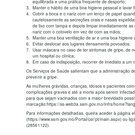
equilibrada e uma prática frequente de desporto;
Manter o hábito de uma boa higiene pessoal e lavar
Cobrir a boca e o nariz com um lenço de papel quan
cautelosamente as secreções orais e nasais expelida
de lixo com tampa e depois limpar imediatamente as 
nariz com o cotovelo em vez de com as mãos;
Manter uma boa ventilação de ar e uma boa higiene 
Evitar deslocar aos lugares densamente povoados;
Usar máscara no caso de ter sintomas de gripe, de ne
um hospital ou clínica;
Em caso de indisposição, recorrer de imediato a u
Os Serviços de Saúde salientam que a administração de 
prevenir a gripe.
As mulheres grávidas, crianças, idosos e pacientes co
complicações graves e até a morte após serem infectado
para que sejam vacinados com a maior brevidade possív
marcação:https://ss-web3a.ssm.gov.mo/infrs/home?lang
Para informações detalhadas, queira aceder à página e
(https://www.ssm.gov.mo/Portal/csr/pt/main.aspx) ou lig
(28561122).