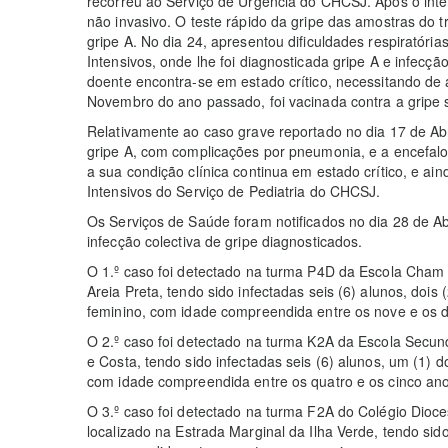
recorreu ao Serviço de Urgência do CHCSJ. Após o inter
não invasivo. O teste rápido da gripe das amostras do tr
gripe A. No dia 24, apresentou dificuldades respiratória
Intensivos, onde lhe foi diagnosticada gripe A e infecção
doente encontra-se em estado crítico, necessitando de a
Novembro do ano passado, foi vacinada contra a gripe
Relativamente ao caso grave reportado no dia 17 de Abr
gripe A, com complicações por pneumonia, e a encefalo
a sua condição clínica continua em estado crítico, e ai
Intensivos do Serviço de Pediatria do CHCSJ.
Os Serviços de Saúde foram notificados no dia 28 de Ab
infecção colectiva de gripe diagnosticados.
O 1.º caso foi detectado na turma P4D da Escola Cham
Areia Preta, tendo sido infectadas seis (6) alunos, dois
feminino, com idade compreendida entre os nove e os 
O 2.º caso foi detectado na turma K2A da Escola Secund
e Costa, tendo sido infectadas seis (6) alunos, um (1) 
com idade compreendida entre os quatro e os cinco ano
O 3.º caso foi detectado na turma F2A do Colégio Dioc
localizado na Estrada Marginal da Ilha Verde, tendo sid