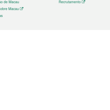
ão de Macau
Recrutamento
 sobre Macau
as
ios e comércio
Directório
 e Investimento
Directório de Aplicações para T
o Comércio e Convenções em
Directório de Redes Sociais
Directório de Websites Temático
dades de Negócios e Serviços
Directório RSS
s
Descarregamento de impressos
ão dos Mercados
de Intelectual