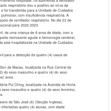
namento hospitalar, foi submetida a ventilador
acto respiratório deu o positivo ao vírus da
s e foi transferida para a Unidade de Cuidados
 pulmonar, com insuficiência respiratória. A
poio de ventilador respiratório. No dia 22 de
 sazonal para 2022-2023.
il, de uma criança de 8 anos de idade, com a
patia necrosante aguda e hemorragia cerebral,
nda está hospitalizada na Unidade de Cuidados
ril para a detecção de quatro (4) casos de
 Son de Macau, localizada na Rua Central da
 (2) do sexo masculino e quatro (4) do sexo
dez anos.
ária Pui Ching, localizada na Avenida de Horta
do sexo masculino e quatro (4) do sexo feminino,
s.
esano de São José (6) (Secção Inglesa),
o infectadas quatro (4) alunas, com idade