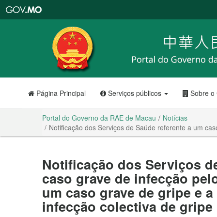
Portal
do
Governo
da
RAE
de
Macau
Página Principal
Serviços públicos
Sobre o
Portal do Governo da RAE de Macau
Notícias
Notificação dos Serviços de Saúde referente a um caso
Notificação dos Serviços d
caso grave de infecção pel
um caso grave de gripe e a
infecção colectiva de gripe