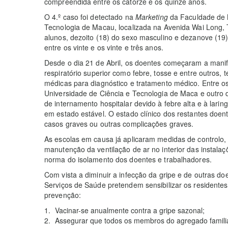
compreendida entre os catorze e os quinze anos.
O 4.º caso foi detectado na
Marketing
da Faculdade de 
Tecnologia de Macau, localizada na Avenida Wai Long, Ta
alunos, dezoito (18) do sexo masculino e dezanove (19
entre os vinte e os vinte e três anos.
Desde o dia 21 de Abril, os doentes começaram a manife
respiratório superior como febre, tosse e entre outros, t
médicas para diagnóstico e tratamento médico. Entre os
Universidade de Ciência e Tecnologia de Maca e outro 
de internamento hospitalar devido à febre alta e à lari
em estado estável. O estado clínico dos restantes doent
casos graves ou outras complicações graves.
As escolas em causa já aplicaram medidas de controlo,
manutenção da ventilação de ar no interior das instal
norma do isolamento dos doentes e trabalhadores.
Com vista a diminuir a infecção da gripe e de outras doe
Serviços de Saúde pretendem sensibilizar os residente
prevenção:
Vacinar-se anualmente contra a gripe sazonal;
Assegurar que todos os membros do agregado famil