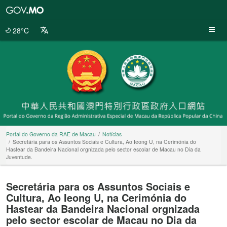
Portal
do
Governo
28°C
da
RAE
de
Macau
Portal do Governo da RAE de Macau
Notícias
Secretária para os Assuntos Sociais e Cultura, Ao Ieong U, na Cerimónia do
Hastear da Bandeira Nacional orgnizada pelo sector escolar de Macau no Dia da
Juventude.
Secretária para os Assuntos Sociais e
Cultura, Ao Ieong U, na Cerimónia do
Hastear da Bandeira Nacional orgnizada
pelo sector escolar de Macau no Dia da