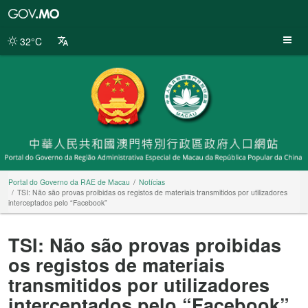
Portal
do
Governo
32°C
da
RAE
de
Macau
Portal do Governo da RAE de Macau
Notícias
TSI: Não são provas proibidas os registos de materiais transmitidos por utilizadores
interceptados pelo “Facebook”
TSI: Não são provas proibidas
os registos de materiais
transmitidos por utilizadores
interceptados pelo “Facebook”