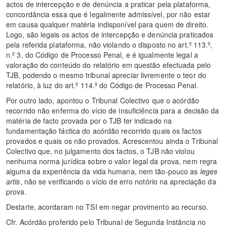
actos de intercepção e de denúncia a praticar pela plataforma,
concordância essa que é legalmente admissível, por não estar
em causa qualquer matéria indisponível para quem de direito.
Logo, são legais os actos de intercepção e denúncia praticados
pela referida plataforma, não violando o disposto no art.º 113.º,
n.º 3, do Código de Processo Penal, e é igualmente legal a
valoração do conteúdo do relatório em questão efectuada pelo
TJB, podendo o mesmo tribunal apreciar livremente o teor do
relatório, à luz do art.º 114.º do Código de Processo Penal.
Por outro lado, apontou o Tribunal Colectivo que o acórdão
recorrido não enferma do vício de insuficiência para a decisão da
matéria de facto provada por o TJB ter indicado na
fundamentação fáctica do acórdão recorrido quais os factos
provados e quais os não provados. Acrescentou ainda o Tribunal
Colectivo que, no julgamento dos factos, o TJB não violou
nenhuma norma jurídica sobre o valor legal da prova, nem regra
alguma da experiência da vida humana, nem tão-pouco as
leges
artis
, não se verificando o vício de erro notório na apreciação da
prova.
Destarte, acordaram no TSI em negar provimento ao recurso.
Cfr. Acórdão proferido pelo Tribunal de Segunda Instância no