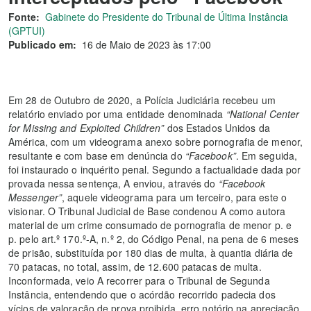
Fonte:
Gabinete do Presidente do Tribunal de Última Instância
(GPTUI)
Publicado em:
16 de Maio de 2023 às 17:00
Em 28 de Outubro de 2020, a Polícia Judiciária recebeu um
relatório enviado por uma entidade denominada
“National Center
for Missing and Exploited Children”
dos Estados Unidos da
América, com um videograma anexo sobre pornografia de menor,
resultante e com base em denúncia do
“Facebook”
. Em seguida,
foi instaurado o inquérito penal. Segundo a factualidade dada por
provada nessa sentença, A enviou, através do
“Facebook
Messenger”
, aquele videograma para um terceiro, para este o
visionar. O Tribunal Judicial de Base condenou A como autora
material de um crime consumado de pornografia de menor p. e
p. pelo art.º 170.º-A, n.º 2, do Código Penal, na pena de 6 meses
de prisão, substituída por 180 dias de multa, à quantia diária de
70 patacas, no total, assim, de 12.600 patacas de multa.
Inconformada, veio A recorrer para o Tribunal de Segunda
Instância, entendendo que o acórdão recorrido padecia dos
vícios de valoração de prova proibida, erro notório na apreciação