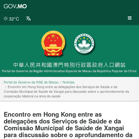
Portal
do
Governo
32°C
da
RAE
de
Macau
Portal do Governo da RAE de Macau
Notícias
Encontro em Hong Kong entre as delegações dos Serviços de Saúde e da
Comissão Municipal de Saúde de Xangai para discussão sobre o aprofundamento da
cooperação bilateral na área da saúde
Encontro em Hong Kong entre as
delegações dos Serviços de Saúde e da
Comissão Municipal de Saúde de Xangai
para discussão sobre o aprofundamento da