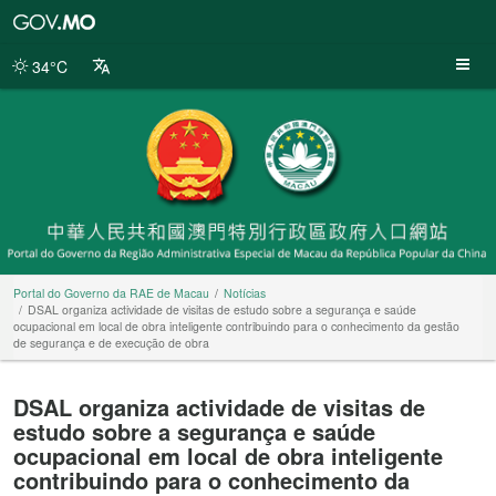
Portal
do
Governo
34°C
da
RAE
de
Macau
Portal do Governo da RAE de Macau
Notícias
DSAL organiza actividade de visitas de estudo sobre a segurança e saúde
ocupacional em local de obra inteligente contribuindo para o conhecimento da gestão
de segurança e de execução de obra
DSAL organiza actividade de visitas de
estudo sobre a segurança e saúde
ocupacional em local de obra inteligente
contribuindo para o conhecimento da