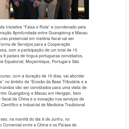
 Iniciativa “Faixa e Rota” e coordenado pela
operação Aprofundada entre Guangdong e Macau
rso presencial em matéria fiscal vai ser
aforma de Serviços para a Cooperação
esa, com a participação de um total de 15
dos 8 países de língua portuguesa convidados,
iné Equatorial, Moçambique, Portugal e São
 curso, com a duração de 10 dias, vai abordar
s” no âmbito da “Erosão da Base Tributária e a
rmandos vão ser convidados para uma visita de
 entre Guangdong e Macau em Hengqin, bem
 fiscal da China e a inovação nos serviços de
Científico e Industrial de Medicina Tradicional
cesso, na manhã do dia 6 de Junho, no
 Comercial entre a China e os Países de