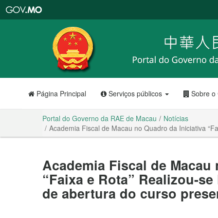
Portal
do
Governo
da
RAE
de
Macau
Página Principal
Serviços públicos
Sobre o
Portal do Governo da RAE de Macau
Notícias
Academia Fiscal de Macau no Quadro da Iniciativa “Fai
Academia Fiscal de Macau n
“Faixa e Rota” Realizou-se 
de abertura do curso presen