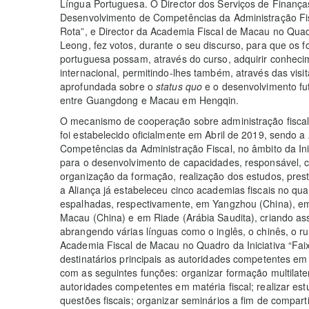
Língua Portuguesa. O Director dos Serviços de Finança
Desenvolvimento de Competências da Administração Fis
Rota”, e Director da Academia Fiscal de Macau no Quadr
Leong, fez votos, durante o seu discurso, para que os 
portuguesa possam, através do curso, adquirir conheci
internacional, permitindo-lhes também, através das vi
aprofundada sobre o
status quo
e o desenvolvimento f
entre Guangdong e Macau em Hengqin.
O mecanismo de cooperação sobre administração fiscal 
foi estabelecido oficialmente em Abril de 2019, sendo 
Competências da Administração Fiscal, no âmbito da Ini
para o desenvolvimento de capacidades, responsável,
organização da formação, realização dos estudos, prest
a Aliança já estabeleceu cinco academias fiscais no qua
espalhadas, respectivamente, em Yangzhou (China), e
Macau (China) e em Riade (Arábia Saudita), criando as
abrangendo várias línguas como o inglês, o chinês, o r
Academia Fiscal de Macau no Quadro da Iniciativa “Fai
destinatários principais as autoridades competentes em 
com as seguintes funções: organizar formação multilate
autoridades competentes em matéria fiscal; realizar est
questões fiscais; organizar seminários a fim de compart