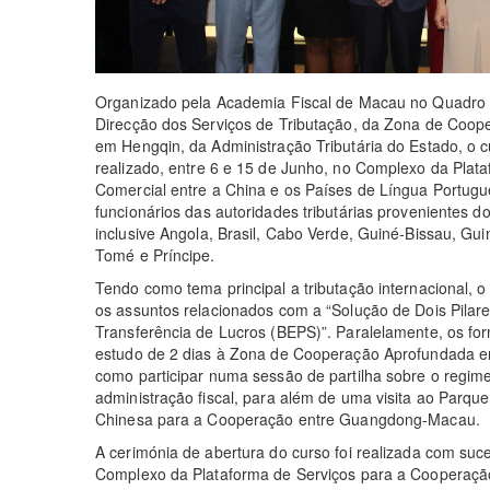
Organizado pela Academia Fiscal de Macau no Quadro da
Direcção dos Serviços de Tributação, da Zona de Co
em Hengqin, da Administração Tributária do Estado, o cu
realizado, entre 6 e 15 de Junho, no Complexo da Plat
Comercial entre a China e os Países de Língua Portugu
funcionários das autoridades tributárias provenientes 
inclusive Angola, Brasil, Cabo Verde, Guiné-Bissau, Gu
Tomé e Príncipe.
Tendo como tema principal a tributação internacional, o
os assuntos relacionados com a “Solução de Dois Pilare
Transferência de Lucros (BEPS)”. Paralelamente, os fo
estudo de 2 dias à Zona de Cooperação Aprofundada
como participar numa sessão de partilha sobre o regime
administração fiscal, para além de uma visita ao Parque 
Chinesa para a Cooperação entre Guangdong-Macau.
A cerimónia de abertura do curso foi realizada com su
Complexo da Plataforma de Serviços para a Cooperação