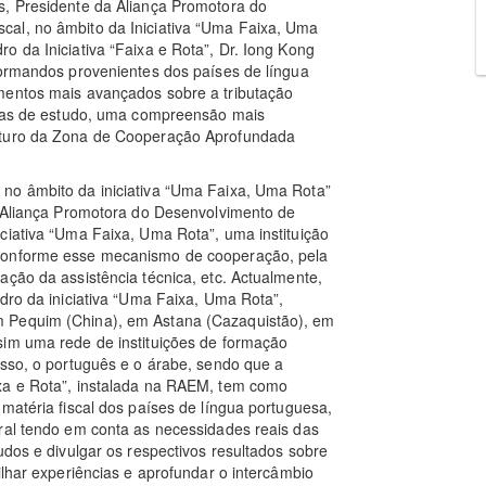
s, Presidente da Aliança Promotora do
cal, no âmbito da Iniciativa “Uma Faixa, Uma
o da Iniciativa “Faixa e Rota”, Dr. Iong Kong
formandos provenientes dos países de língua
mentos mais avançados sobre a tributação
sitas de estudo, uma compreensão mais
uturo da Zona de Cooperação Aprofundada
no âmbito da iniciativa “Uma Faixa, Uma Rota”
a Aliança Promotora do Desenvolvimento de
ciativa “Uma Faixa, Uma Rota”, uma instituição
 conforme esse mecanismo de cooperação, pela
ação da assistência técnica, etc. Actualmente,
dro da iniciativa “Uma Faixa, Uma Rota”,
m Pequim (China), em Astana (Cazaquistão), em
sim uma rede de instituições de formação
usso, o português e o árabe, sendo que a
xa e Rota”, instalada na RAEM, tem como
matéria fiscal dos países de língua portuguesa,
ral tendo em conta as necessidades reais das
udos e divulgar os respectivos resultados sobre
ilhar experiências e aprofundar o intercâmbio