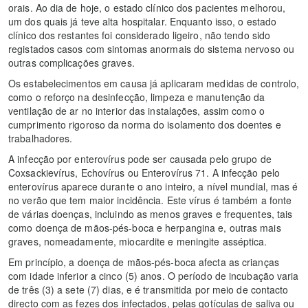
orais. Ao dia de hoje, o estado clínico dos pacientes melhorou,
um dos quais já teve alta hospitalar. Enquanto isso, o estado
clínico dos restantes foi considerado ligeiro, não tendo sido
registados casos com sintomas anormais do sistema nervoso ou
outras complicações graves.
Os estabelecimentos em causa já aplicaram medidas de controlo,
como o reforço na desinfecção, limpeza e manutenção da
ventilação de ar no interior das instalações, assim como o
cumprimento rigoroso da norma do isolamento dos doentes e
trabalhadores.
A infecção por enterovírus pode ser causada pelo grupo de
Coxsackievírus, Echovírus ou Enterovírus 71. A infecção pelo
enterovírus aparece durante o ano inteiro, a nível mundial, mas é
no verão que tem maior incidência. Este vírus é também a fonte
de várias doenças, incluindo as menos graves e frequentes, tais
como doença de mãos-pés-boca e herpangina e, outras mais
graves, nomeadamente, miocardite e meningite asséptica.
Em princípio, a doença de mãos-pés-boca afecta as crianças
com idade inferior a cinco (5) anos. O período de incubação varia
de três (3) a sete (7) dias, e é transmitida por meio de contacto
directo com as fezes dos infectados, pelas gotículas de saliva ou