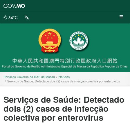
Portal
do
Governo
34°C
da
RAE
de
Macau
Portal do Governo da RAE de Macau
Notícias
Serviços de Saúde: Detectado dois (2) casos de infecção colectiva por enterovirus
Serviços de Saúde: Detectado
dois (2) casos de infecção
colectiva por enterovirus