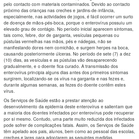
pelo contacto com materiais contaminados. Devido ao contacto
próximo das crianças nas creches e jardins-de-infância,
especialmente, nas actividades de jogos, é fácil ocorrer um surto
de doença de mãos-pés-boca, porque o enterovírus possuiu um
elevado grau de contágio. No período inicial aparecem sintomas,
tais como, febre, dor de garganta, vesículas pequenas ou
pústulas vermelhas nas mãos, pés e nádegas, não se
manifestando dores nem comichão, e surgem herpes na boca,
causando posteriormente úlceras. No período de sete (7) a dez
(10) dias, as vesículas e as pústulas vão desaparecendo
gradualmente, e o doente fica curado. A transmissão dos
enterovírus principia alguns dias antes dos primeiros sintomas
surgirem, localizando-se os vírus na garganta e nas fezes e,
durante algumas semanas, as fezes do doente contêm estes
vírus.
Os Serviços de Saúde estão a prestar atenção ao
desenvolvimento da epidemia deste enterovírus e salientam que
a maioria dos doentes infectados por enterovírus pode recuperar
por si mesmo. Contudo, uma parte muito reduzida dos infectados
pode sofrer de complicações fatais. Assim, os Serviços de Saúde
têm apelado aos pais, alunos, bem como ao pessoal das escolas,
creches e lares para adoptarem as seguintes medidas