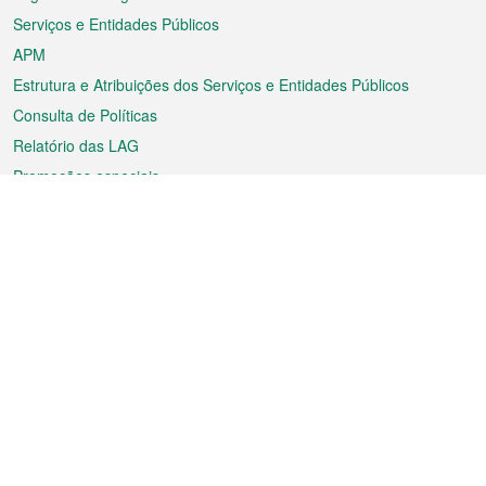
Serviços e Entidades Públicos
APM
Estrutura e Atribuições dos Serviços e Entidades Públicos
Consulta de Políticas
Relatório das LAG
Promoções especiais
Sobre a RAEM
Tempo
Transporte
Feriados
Cultura e lazer
Informação de Macau
Ficheiro sobre Macau
Estatísticas