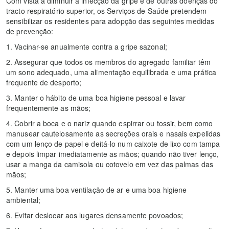
Com vista a diminuir a infecção da gripe e de outras doenças do
tracto respiratório superior, os Serviços de Saúde pretendem
sensibilizar os residentes para adopção das seguintes medidas
de prevenção:
1. Vacinar-se anualmente contra a gripe sazonal;
2. Assegurar que todos os membros do agregado familiar têm
um sono adequado, uma alimentação equilibrada e uma prática
frequente de desporto;
3. Manter o hábito de uma boa higiene pessoal e lavar
frequentemente as mãos;
4. Cobrir a boca e o nariz quando espirrar ou tossir, bem como
manusear cautelosamente as secreções orais e nasais expelidas
com um lenço de papel e deitá-lo num caixote de lixo com tampa
e depois limpar imediatamente as mãos; quando não tiver lenço,
usar a manga da camisola ou cotovelo em vez das palmas das
mãos;
5. Manter uma boa ventilação de ar e uma boa higiene
ambiental;
6. Evitar deslocar aos lugares densamente povoados;