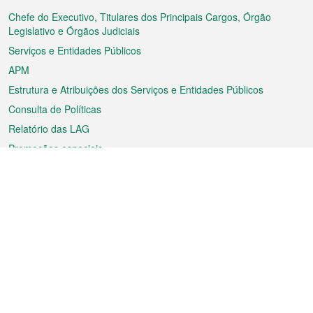
do
rodapé
Chefe do Executivo, Titulares dos Principais Cargos, Órgão
Legislativo e Órgãos Judiciais
Serviços e Entidades Públicos
APM
Estrutura e Atribuições dos Serviços e Entidades Públicos
Consulta de Políticas
Relatório das LAG
Promoções especiais
Sobre a RAEM
Tempo
Transporte
Feriados
Cultura e lazer
Informação de Macau
Ficheiro sobre Macau