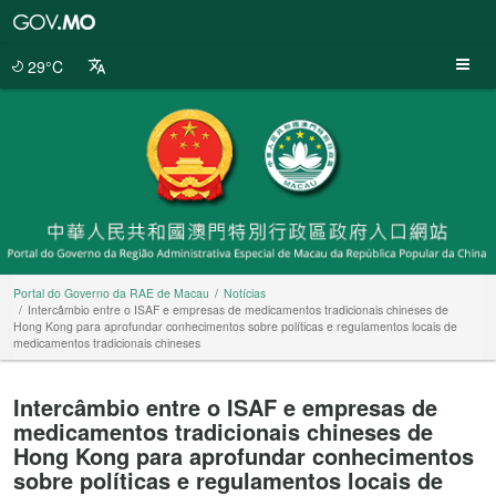
Portal
do
Governo
29°C
da
RAE
de
Macau
Portal do Governo da RAE de Macau
Notícias
Intercâmbio entre o ISAF e empresas de medicamentos tradicionais chineses de
Hong Kong para aprofundar conhecimentos sobre políticas e regulamentos locais de
medicamentos tradicionais chineses
Intercâmbio entre o ISAF e empresas de
medicamentos tradicionais chineses de
Hong Kong para aprofundar conhecimentos
sobre políticas e regulamentos locais de