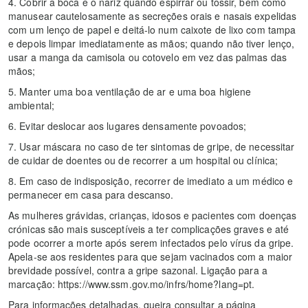
4. Cobrir a boca e o nariz quando espirrar ou tossir, bem como
manusear cautelosamente as secreções orais e nasais expelidas
com um lenço de papel e deitá-lo num caixote de lixo com tampa
e depois limpar imediatamente as mãos; quando não tiver lenço,
usar a manga da camisola ou cotovelo em vez das palmas das
mãos;
5. Manter uma boa ventilação de ar e uma boa higiene
ambiental;
6. Evitar deslocar aos lugares densamente povoados;
7. Usar máscara no caso de ter sintomas de gripe, de necessitar
de cuidar de doentes ou de recorrer a um hospital ou clínica;
8. Em caso de indisposição, recorrer de imediato a um médico e
permanecer em casa para descanso.
As mulheres grávidas, crianças, idosos e pacientes com doenças
crónicas são mais susceptíveis a ter complicações graves e até
pode ocorrer a morte após serem infectados pelo vírus da gripe.
Apela-se aos residentes para que sejam vacinados com a maior
brevidade possível, contra a gripe sazonal. Ligação para a
marcação: https://www.ssm.gov.mo/infrs/home?lang=pt.
Para informações detalhadas, queira consultar a página