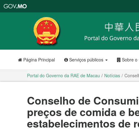
Portal
do
Governo
da
RAE
de
Macau
Página Principal
Serviços públicos
Sobre o
Portal do Governo da RAE de Macau
Notícias
Consel
Conselho de Consumid
preços de comida e b
estabelecimentos de 