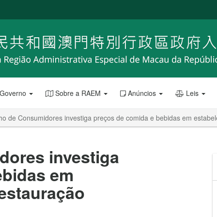
 Governo
Sobre a RAEM
Anúncios
Leis
ho de Consumidores investiga preços de comida e bebidas em estabel
ores investiga
ebidas em
restauração