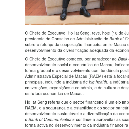
O Chefe do Executivo, Ho Iat Seng, teve, hoje (18 de 
presidente do Conselho de Administração do
Bank of C
sobre o reforço da cooperação financeira entre Macau e
desenvolvimento da diversificação adequada da econom
O Chefe do Executivo começou por agradecer ao
Bank 
desenvolvimento social e económico de Macau, indicand
forma gradual e o desenvolvimento com tendência posit
Administrativa Especial de Macau (RAEM) está a focar-
principais, incluindo a indústria de
big health
, a indústr
convenções, exposições e comércio, e de cultura e desp
estrutura económica de Macau.
Ho Iat Seng referiu que o sector financeiro é um elo i
RAEM, e a segurança e a estabilidade do sector bancá
desenvolvimento sustentável e a diversificação da eco
o
Bank of Communications
continue a aproveitar as sua
forma activa no desenvolvimento da indústria finance