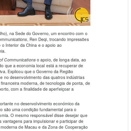
Julho), na Sede do Governo, um encontro com o
ommunications
, Ren Deqi, trocando impressões
 o Interior da China e o apoio ao
ia.
of Communications
o apoio, de longa data, ao
o que a economia local está a recuperar de
iva. Explicou que o Governo da Região
se no desenvolvimento das quatros indústrias
ia financeira moderna, de tecnologia de ponta, de
orto, com a finalidade de aperfeiçoar a
mportante no desenvolvimento económico da
rio são uma condição fundamental para o
nomia. O mesmo responsável disse desejar que
s vantagens para impulsionar e participar de
ira moderna de Macau e da Zona de Cooperação