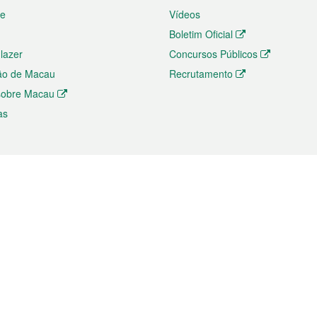
te
Vídeos
Boletim Oficial
 lazer
Concursos Públicos
ão de Macau
Recrutamento
 sobre Macau
as
ios e comércio
Directório
 e Investimento
Directório de Aplicações para T
o Comércio e Convenções em
Directório de Redes Sociais
Directório de Websites Temático
dades de Negócios e Serviços
Directório RSS
s
Descarregamento de impressos
ão dos Mercados