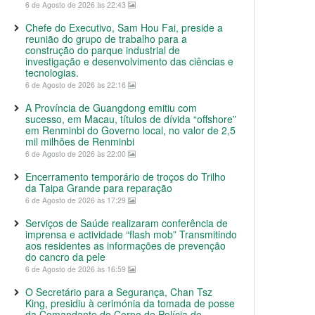
6 de Agosto de 2026 às 22:43
Chefe do Executivo, Sam Hou Fai, preside a
reunião do grupo de trabalho para a
construção do parque industrial de
investigação e desenvolvimento das ciências e
tecnologias.
6 de Agosto de 2026 às 22:16
A Província de Guangdong emitiu com
sucesso, em Macau, títulos de dívida “offshore”
em Renminbi do Governo local, no valor de 2,5
mil milhões de Renminbi
6 de Agosto de 2026 às 22:00
Encerramento temporário de troços do Trilho
da Taipa Grande para reparação
6 de Agosto de 2026 às 17:29
Serviços de Saúde realizaram conferência de
imprensa e actividade “flash mob” Transmitindo
aos residentes as informações de prevenção
do cancro da pele
6 de Agosto de 2026 às 16:59
O Secretário para a Segurança, Chan Tsz
King, presidiu à cerimónia da tomada de posse
da Comandante do Corpo de Polícia de