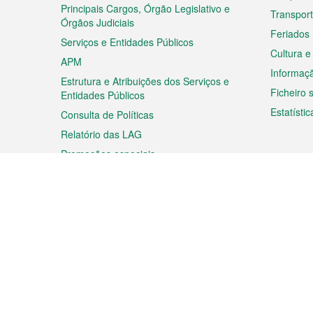
rodapé
Principais Cargos, Órgão Legislativo e
Transpor
Órgãos Judiciais
Feriados
Serviços e Entidades Públicos
Cultura e
APM
Informaç
Estrutura e Atribuições dos Serviços e
Ficheiro
Entidades Públicos
Estatístic
Consulta de Políticas
Relatório das LAG
Promoções especiais
Viagem
Negóc
Planear a sua viagem
Negócios
Descobrir Macau
Feiras d
Macau
Espectáculos e Entretenimento
Oportuni
Roteiro de Compras
das PME
Eventos e Festividades
Informaç