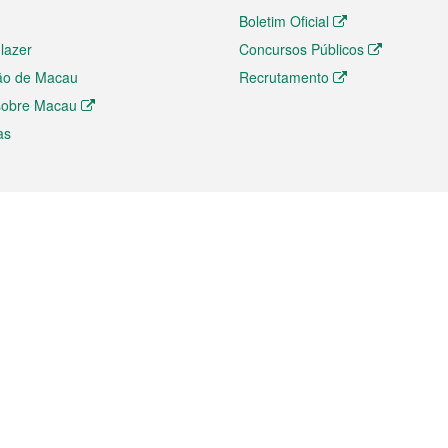
Boletim Oficial
 lazer
Concursos Públicos
ão de Macau
Recrutamento
 sobre Macau
as
ios e comércio
Directório
 e Investimento
Directório de Aplicações para T
o Comércio e Convenções em
Directório de Redes Sociais
Directório de Websites Temático
dades de Negócios e Serviços
Directório RSS
s
Descarregamento de impressos
ão dos Mercados
de Intelectual