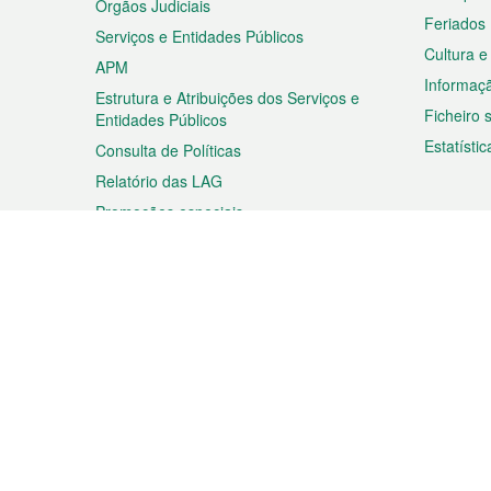
Órgãos Judiciais
Feriados
Serviços e Entidades Públicos
Cultura e
APM
Informaç
Estrutura e Atribuições dos Serviços e
Ficheiro
Entidades Públicos
Estatístic
Consulta de Políticas
Relatório das LAG
Promoções especiais
Viagem
Negóc
Planear a sua viagem
Negócios
Descobrir Macau
Feiras d
Macau
Espectáculos e Entretenimento
Oportuni
Roteiro de Compras
das PME
Eventos e Festividades
Informaç
Proprieda