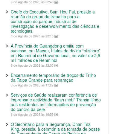
6 de Agosto de 2026 às 22:43
Chefe do Executivo, Sam Hou Fai, preside a
reunião do grupo de trabalho para a
construção do parque industrial de
investigação e desenvolvimento das ciências e
tecnologias.
6 de Agosto de 2026 às 22:16
A Província de Guangdong emitiu com
sucesso, em Macau, títulos de dívida “offshore”
em Renminbi do Governo local, no valor de 2,5
mil milhões de Renminbi
6 de Agosto de 2026 às 22:00
Encerramento temporário de troços do Trilho
da Taipa Grande para reparação
6 de Agosto de 2026 às 17:29
Serviços de Saúde realizaram conferência de
imprensa e actividade “flash mob” Transmitindo
aos residentes as informações de prevenção
do cancro da pele
6 de Agosto de 2026 às 16:59
O Secretário para a Segurança, Chan Tsz
King, presidiu à cerimónia da tomada de posse
da Comandante do Corpo de Polícia de