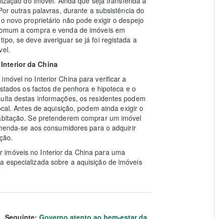
lização do imóvel. Ainda que seja transferida a
Por outras palavras, durante a subsistência do
o novo proprietário não pode exigir o despejo
é comum a compra e venda de imóveis em
po, se deve averiguar se já foi registada a
vel.
Interior da China
móvel no Interior China para verificar a
gistados os factos de penhora e hipoteca e o
sulta destas informações, os residentes podem
ocal. Antes de aquisição, podem ainda exigir o
habitação. Se pretenderem comprar um imóvel
comenda-se aos consumidores para o adquirir
ação.
 imóveis no Interior da China para uma
a especializada sobre a aquisição de imóveis
Seguinte:
Governo atento ao bem-estar da