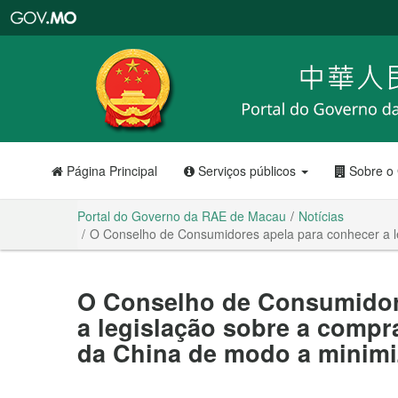
Portal
do
Governo
da
RAE
de
Macau
Página Principal
Serviços públicos
Sobre o
Portal do Governo da RAE de Macau
Notícias
O Conselho de Consumidores apela para conhecer a le
O Conselho de Consumidor
a legislação sobre a compra
da China de modo a minimi