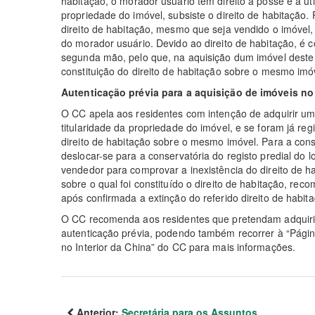
habitação, o morador usuário tem direito à posse e à uti
propriedade do imóvel, subsiste o direito de habitação. 
direito de habitação, mesmo que seja vendido o imóvel, 
do morador usuário. Devido ao direito de habitação, 
segunda mão, pelo que, na aquisição dum imóvel deste ti
constituição do direito de habitação sobre o mesmo imó
Autenticação prévia para a aquisição de imóveis no 
O CC apela aos residentes com intenção de adquirir um i
titularidade da propriedade do imóvel, e se foram já re
direito de habitação sobre o mesmo imóvel. Para a con
deslocar-se para a conservatória do registo predial do l
vendedor para comprovar a inexistência do direito de 
sobre o qual foi constituído o direito de habitação, re
após confirmada a extinção do referido direito de habit
O CC recomenda aos residentes que pretendam adquirir
autenticação prévia, podendo também recorrer à “Págin
no Interior da China” do CC para mais informações.
Anterior:
Secretária para os Assuntos