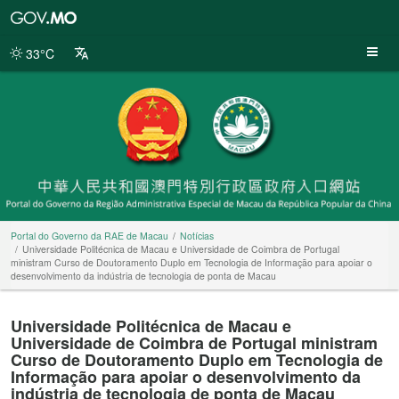
Portal
do
Governo
33°C
da
RAE
de
Macau
Portal do Governo da RAE de Macau
Notícias
Universidade Politécnica de Macau e Universidade de Coimbra de Portugal
ministram Curso de Doutoramento Duplo em Tecnologia de Informação para apoiar o
desenvolvimento da indústria de tecnologia de ponta de Macau
Universidade Politécnica de Macau e
Universidade de Coimbra de Portugal ministram
Curso de Doutoramento Duplo em Tecnologia de
Informação para apoiar o desenvolvimento da
indústria de tecnologia de ponta de Macau