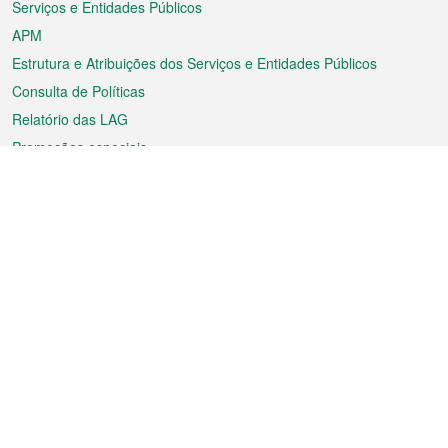
Serviços e Entidades Públicos
APM
Estrutura e Atribuições dos Serviços e Entidades Públicos
Consulta de Políticas
Relatório das LAG
Promoções especiais
Sobre a RAEM
Tempo
Transporte
Feriados
Cultura e lazer
Informação de Macau
Ficheiro sobre Macau
Estatísticas