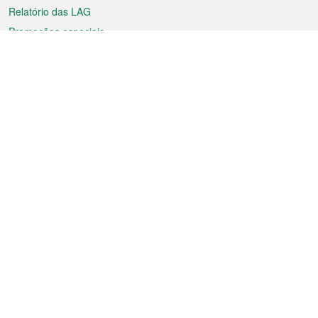
Relatório das LAG
Promoções especiais
Sobre a RAEM
Tempo
Transporte
Feriados
Cultura e lazer
Informação de Macau
Ficheiro sobre Macau
Estatísticas
Anúncios
Notícias
Vídeos