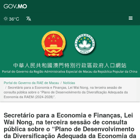
Portal
do
Governo
36°C
da
RAE
de
Macau
Portal do Governo da RAE de Macau
Notícias
Secretário para a Economia e Finanças, Lei Wai Nong, na terceira sessão de
consulta pública sobre o “Plano de Desenvolvimento da Diversificação Adequada da
Economia da RAEM (2024-2028)”.
Secretário para a Economia e Finanças, Lei
Wai Nong, na terceira sessão de consulta
pública sobre o “Plano de Desenvolvimento
da Diversificação Adequada da Economia da