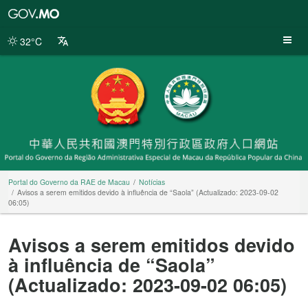
Portal
do
Governo
32°C
da
RAE
de
Macau
Portal do Governo da RAE de Macau
Notícias
Avisos a serem emitidos devido à influência de “Saola” (Actualizado: 2023-09-02
06:05)
Avisos a serem emitidos devido
à influência de “Saola”
(Actualizado: 2023-09-02 06:05)