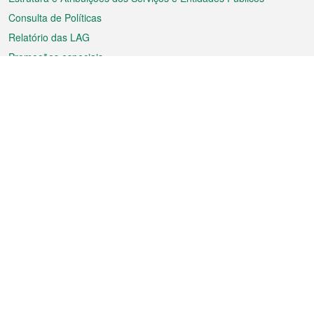
Consulta de Políticas
Relatório das LAG
Promoções especiais
Sobre a RAEM
Tempo
Transporte
Feriados
Cultura e lazer
Informação de Macau
Ficheiro sobre Macau
Estatísticas
Anúncios
Notícias