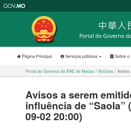
Portal
do
Governo
da
RAE
de
Macau
Página Principal
Serviços públicos
Sobre o
Portal do Governo da RAE de Macau
Notícias
Avisos 
Avisos a serem emitid
influência de “Saola” 
09-02 20:00)