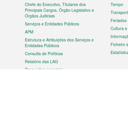
rodapé
Chefe do Executivo, Titulares dos
Tempo
Principais Cargos, Órgão Legislativo e
Transpor
Órgãos Judiciais
Feriados
Serviços e Entidades Públicos
Cultura e
APM
Informaç
Estrutura e Atribuições dos Serviços e
Ficheiro
Entidades Públicos
Estatístic
Consulta de Políticas
Relatório das LAG
Promoções especiais
Viagem
Negóc
Planear a sua viagem
Negócios
Descobrir Macau
Feiras d
Macau
Espectáculos e Entretenimento
Oportuni
Roteiro de Compras
das PME
Eventos e Festividades