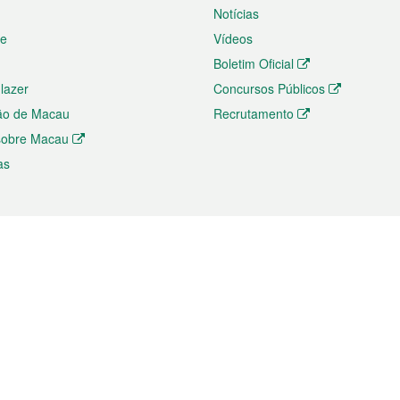
Notícias
te
Vídeos
Boletim Oficial
 lazer
Concursos Públicos
ão de Macau
Recrutamento
 sobre Macau
as
ios e comércio
Directório
 e Investimento
Directório de Aplicações para T
o Comércio e Convenções em
Directório de Redes Sociais
Directório de Websites Temático
dades de Negócios e Serviços
Directório RSS
s
Descarregamento de impressos