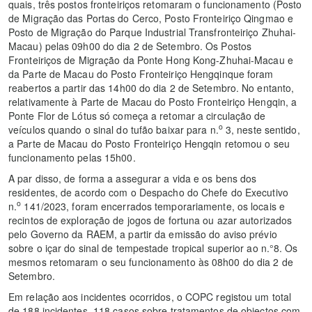
quais, três postos fronteiriços retomaram o funcionamento (Posto
de Migração das Portas do Cerco, Posto Fronteiriço Qingmao e
Posto de Migração do Parque Industrial Transfronteiriço Zhuhai-
Macau) pelas 09h00 do dia 2 de Setembro. Os Postos
Fronteiriços de Migração da Ponte Hong Kong-Zhuhai-Macau e
da Parte de Macau do Posto Fronteiriço Hengqinque foram
reabertos a partir das 14h00 do dia 2 de Setembro. No entanto,
relativamente à Parte de Macau do Posto Fronteiriço Hengqin, a
Ponte Flor de Lótus só começa a retomar a circulação de
o
veículos quando o sinal do tufão baixar para n.
3, neste sentido,
a Parte de Macau do Posto Fronteiriço Hengqin retomou o seu
funcionamento pelas 15h00.
A par disso, de forma a assegurar a vida e os bens dos
residentes, de acordo com o Despacho do Chefe do Executivo
o
n.
141/2023, foram encerrados temporariamente, os locais e
recintos de exploração de jogos de fortuna ou azar autorizados
pelo Governo da RAEM, a partir da emissão do aviso prévio
sobre o içar do sinal de tempestade tropical superior ao n.°8. Os
mesmos retomaram o seu funcionamento às 08h00 do dia 2 de
Setembro.
Em relação aos incidentes ocorridos, o COPC registou um total
de 188 incidentes, 118 casos sobre tratamentos de objectos com