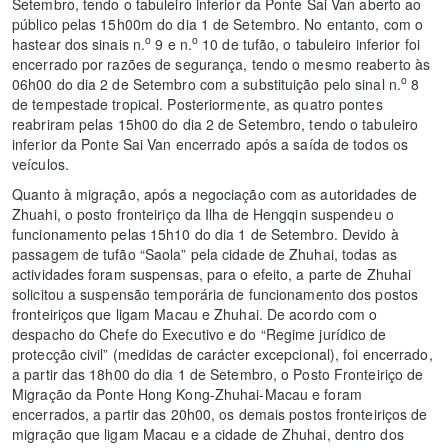
Setembro, tendo o tabuleiro inferior da Ponte Sai Van aberto ao
público pelas 15h00m do dia 1 de Setembro. No entanto, com o
o
o
hastear dos sinais n.
9 e n.
10 de tufão, o tabuleiro inferior foi
encerrado por razões de segurança, tendo o mesmo reaberto às
o
06h00 do dia 2 de Setembro com a substituição pelo sinal n.
8
de tempestade tropical. Posteriormente, as quatro pontes
reabriram pelas 15h00 do dia 2 de Setembro, tendo o tabuleiro
inferior da Ponte Sai Van encerrado após a saída de todos os
veículos.
Quanto à migração, após a negociação com as autoridades de
Zhuahi, o posto fronteiriço da Ilha de Hengqin suspendeu o
funcionamento pelas 15h10 do dia 1 de Setembro. Devido à
passagem de tufão “Saola” pela cidade de Zhuhai, todas as
actividades foram suspensas, para o efeito, a parte de Zhuhai
solicitou a suspensão temporária de funcionamento dos postos
fronteiriços que ligam Macau e Zhuhai. De acordo com o
despacho do Chefe do Executivo e do “Regime jurídico de
protecção civil” (medidas de carácter excepcional), foi encerrado,
a partir das 18h00 do dia 1 de Setembro, o Posto Fronteiriço de
Migração da Ponte Hong Kong-Zhuhai-Macau e foram
encerrados, a partir das 20h00, os demais postos fronteiriços de
migração que ligam Macau e a cidade de Zhuhai, dentro dos