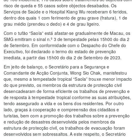
risco de queda e 55 casos sobre objectos desabados. Os
Serviços de Saúde e o Hospital Kiang Wu receberam 6 feridos,
dentro dos quais 1 com ferimento de grau grave (fratura), 1 de
grau médio (prendeu o dedo) e 4 de grau ligeiro.
Com o tufão “Saola” está afastar-se gradualmente de Macau, os
SMG emitiram o sinal n.º 3 de tempestade pelas 15h00 do dia 2
de Setembro. Em conformidade com o Despacho do Chefe do
Executivo, foi declarado o termo do estado de prevenção
imediata, a partir das 15h00 do dia 2 de Setembro de 2023.
Em jeito de balanço, o Secretário para a Segurança e
Comandante de Acção Conjunta, Wong Sio Chak, manisfestou
que, mesmo a tempestade tropical “Saola” trouxe menor impacto
do que previsto, os membros da estrutura de protecção civil
desencadearam de forma eficiente os trabalhos de prevenção e
de resposta à tempestade tropical conforme as suas atribuições,
tendo assegurado a vida e os bens dos residentes. Por outro
lado, graças à cooperação e compreensão dos cidadãos e
turistas, bem com a promoção dos trabalhos sobre a prevenção
e redução de desastres desenvolvida pelos membros da
estrutura de protecção civil, os trabalhos de evacuação foram
desenvolvidos sem sobressaltos. A este respeito, o Secretário