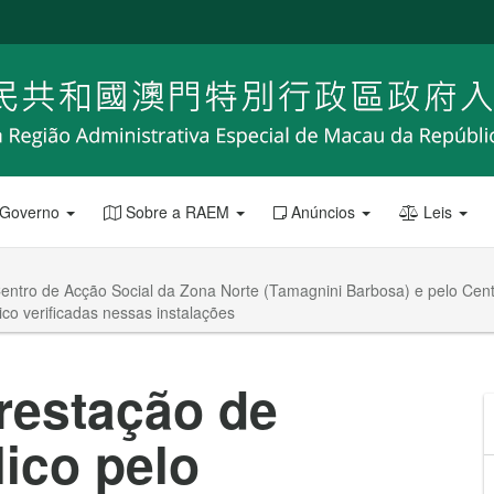
 Governo
Sobre a RAEM
Anúncios
Leis
entro de Acção Social da Zona Norte (Tamagnini Barbosa) e pelo Centr
rico verificadas nessas instalações
restação de
lico pelo