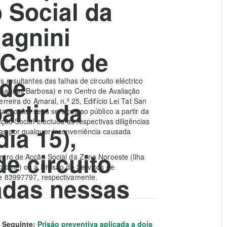
 Social da
agnini
 Centro de
 de
resultantes das falhas de circuito eléctrico
magnini Barbosa) e no Centro de Avaliação
artir da
reira do Amaral, n.º 25, Edifício Lei Tat San
ação dos seus serviços ao público a partir da
ção Social efectuou as respectivas diligências
ia 15),
as por qualquer inconveniência causada
de circuito
ntro de Acção Social da Zona Noroeste (Ilha
atane) ou a Divisão de Serviços de
cadas nessas
 e 83997797, respectivamente.
Seguinte:
Prisão preventiva aplicada a dois