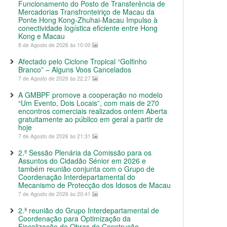
Funcionamento do Posto de Transferência de
Mercadorias Transfronteiriço de Macau da
Ponte Hong Kong-Zhuhai-Macau Impulso à
conectividade logística eficiente entre Hong
Kong e Macau
8 de Agosto de 2026 às 10:00
Afectado pelo Ciclone Tropical “Golfinho
Branco” – Alguns Voos Cancelados
7 de Agosto de 2026 às 22:27
A GMBPF promove a cooperação no modelo
“Um Evento, Dois Locais”, com mais de 270
encontros comerciais realizados ontem Aberta
gratuitamente ao público em geral a partir de
hoje
7 de Agosto de 2026 às 21:31
2.ª Sessão Plenária da Comissão para os
Assuntos do Cidadão Sénior em 2026 e
também reunião conjunta com o Grupo de
Coordenação Interdepartamental do
Mecanismo de Protecção dos Idosos de Macau
7 de Agosto de 2026 às 20:41
2.ª reunião do Grupo Interdepartamental de
Coordenação para Optimização da
Fiscalização de Obras de Construção,