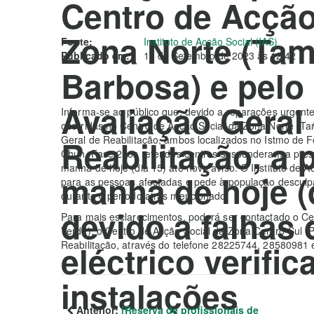
Centro de Acção
Zona Norte (Tam
Fonte:
Instituto de Acção Social (IAS)
Publicado em:
15 de Setembro de 2023 às 12:42
Barbosa) e pelo
Avaliação Geral
Informa-se ao público que, devido a reparações urgentes 
ocorridas no Centro de Acção Social da Zona Norte (Ta
Reabilitação, a p
Geral de Reabilitação, ambos localizados no Istmo de Fer
Chun, Fase 2, os referidos centros suspenderam a prest
manhã de hoje (dia 15) até novo aviso. O Instituto de Ac
manhã de hoje (d
para as pessoas afectadas e pede à população desculp
durante o período atrás mencionado.
devido a falhas 
Para mais esclarecimentos, poderá ser contactado o Ce
Verde), o Centro de Acção Social da Zona Centro-Sul (P
eléctrico verifi
Reabilitação, através do telefone 28225744, 28580981
instalações
Anterior:
[Reserva de profissionais de