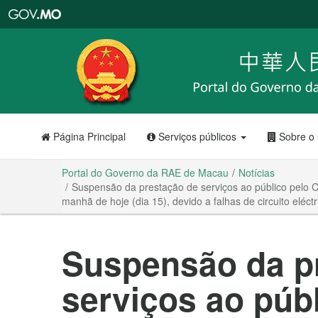
Portal
do
Governo
da
RAE
de
Macau
Página Principal
Serviços públicos
Sobre o
Portal do Governo da RAE de Macau
Notícias
​Suspensão da prestação de serviços ao público pelo C
manhã de hoje (dia 15), devido a falhas de circuito eléct
​Suspensão da p
serviços ao púb