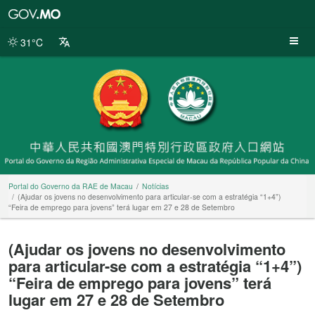
Portal
do
Governo
31°C
da
RAE
de
Macau
Portal do Governo da RAE de Macau
Notícias
(Ajudar os jovens no desenvolvimento para articular-se com a estratégia “1+4”)
“Feira de emprego para jovens” terá lugar em 27 e 28 de Setembro
(Ajudar os jovens no desenvolvimento
para articular-se com a estratégia “1+4”)
“Feira de emprego para jovens” terá
lugar em 27 e 28 de Setembro