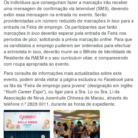
Os indivíduos que conseguiram fazer a marcação irão receber
uma mensagem de confirmação via telemóvel (SMS), devendo
exibir essa mensagem na entrada no evento. Serão
providenciadas um número reduzido de marcações
in loco
para a
entrada na Feira de emprego. Os participantes que farão
marcações
in loco
deverão esperar pela entrada da Feira nos
períodos de pico, solicitando a prévia marcação
online
. Para que
os candidatos a emprego puderem ser ordenados para efectuar
a entrevista in loco, deverão munir-se o Bilhete de Identidade de
Residente da RAEM e o seu
curriculum vitae
, e comparecendo
com roupa apropriada ao evento.
Para consulta de informações mais actualizadas sobre este
evento, podem ainda visitar a página exclusiva no
Facebook
para
os fãs da “Feira de emprego para jovens” (designação em inglês:
“
Youth Career Expo
”), ou ligar para a Sra. Lo ou Sra. Li da
Associação de Nova Juventude Chinesa de Macau, através do
telefone n.º 2828 0011, durante as horas de expediente.