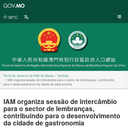
Portal
do
Governo
30°C
da
RAE
de
Macau
Portal do Governo da RAE de Macau
Notícias
IAM organiza sessão de intercâmbio para o sector de lembranças, contribuindo
para o desenvolvimento da cidade de gastronomia
IAM organiza sessão de intercâmbio
para o sector de lembranças,
contribuindo para o desenvolvimento
da cidade de gastronomia