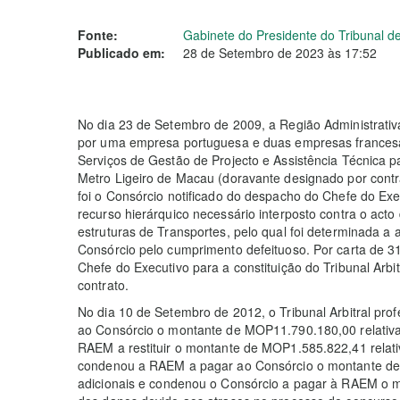
Fonte:
Gabinete do Presidente do Tribunal de
Publicado em:
28 de Setembro de 2023 às 17:52
No dia 23 de Setembro de 2009, a Região Administrati
por uma empresa portuguesa e duas empresas francesa
Serviços de Gestão de Projecto e Assistência Técnica 
Metro Ligeiro de Macau (doravante designado por contr
foi o Consórcio notificado do despacho do Chefe do Exe
recurso hierárquico necessário interposto contra o act
estruturas de Transportes, pelo qual foi determinada a 
Consórcio pelo cumprimento defeituoso. Por carta de 31
Chefe do Executivo para a constituição do Tribunal Arbit
contrato.
No dia 10 de Setembro de 2012, o Tribunal Arbitral pr
ao Consórcio o montante de MOP11.790.180,00 relativ
RAEM a restituir o montante de MOP1.585.822,41 relat
condenou a RAEM a pagar ao Consórcio o montante de 
adicionais e condenou o Consórcio a pagar à RAEM 