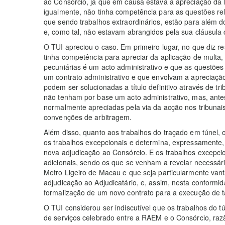
ao Consórcio, já que em causa estava a apreciação da l
igualmente, não tinha competência para as questões rel
que sendo trabalhos extraordinários, estão para além do
e, como tal, não estavam abrangidos pela sua cláusula
O TUI apreciou o caso. Em primeiro lugar, no que diz re
tinha competência para apreciar da aplicação de multa
pecuniárias é um acto administrativo e que as questões
um contrato administrativo e que envolvam a apreciação
podem ser solucionadas a título definitivo através de trib
não tenham por base um acto administrativo, mas, ante
normalmente apreciadas pela via da acção nos tribunais 
convenções de arbitragem.
Além disso, quanto aos trabalhos do traçado em túnel, o
os trabalhos excepcionais e determina, expressamente,
nova adjudicação ao Consórcio. E os trabalhos excepci
adicionais, sendo os que se venham a revelar necessár
Metro Ligeiro de Macau e que seja particularmente van
adjudicação ao Adjudicatário, e, assim, nesta conformi
formalização de um novo contrato para a execução de ta
O TUI considerou ser indiscutível que os trabalhos do 
de serviços celebrado entre a RAEM e o Consórcio, raz