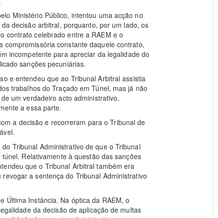
.
lo Ministério Público, intentou uma acção no
 da decisão arbitral, porquanto, por um lado, os
no contrato celebrado entre a RAEM e o
la compromissória constante daquele contrato,
bém incompetente para apreciar da legalidade do
licado sanções pecuniárias.
o e entendeu que ao Tribunal Arbitral assistia
idos trabalhos do Traçado em Túnel, mas já não
e de um verdadeiro acto administrativo,
amente a essa parte.
m a decisão e recorreram para o Tribunal de
ável.
do Tribunal Administrativo de que o Tribunal
do túnel. Relativamente à questão das sanções
tendeu que o Tribunal Arbitral também era
 revogar a sentença do Tribunal Administrativo
e Última Instância. Na óptica da RAEM, o
 legalidade da decisão de aplicação de multas