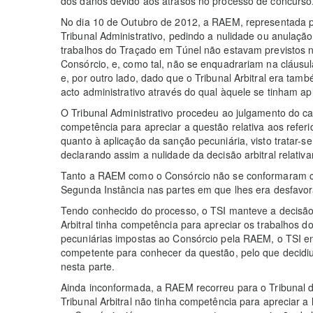
dos danos devido aos atrasos no processo de concurso
No dia 10 de Outubro de 2012, a RAEM, representada pe
Tribunal Administrativo, pedindo a nulidade ou anulação
trabalhos do Traçado em Túnel não estavam previstos 
Consórcio, e, como tal, não se enquadrariam na cláusu
e, por outro lado, dado que o Tribunal Arbitral era tam
acto administrativo através do qual àquele se tinham ap
O Tribunal Administrativo procedeu ao julgamento do cas
competência para apreciar a questão relativa aos refer
quanto à aplicação da sanção pecuniária, visto tratar-s
declarando assim a nulidade da decisão arbitral relativ
Tanto a RAEM como o Consórcio não se conformaram co
Segunda Instância nas partes em que lhes era desfavor
Tendo conhecido do processo, o TSI manteve a decisão 
Arbitral tinha competência para apreciar os trabalhos 
pecuniárias impostas ao Consórcio pela RAEM, o TSI en
competente para conhecer da questão, pelo que decidiu
nesta parte.
Ainda inconformada, a RAEM recorreu para o Tribunal d
Tribunal Arbitral não tinha competência para apreciar a