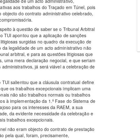
egalidade de um acto administrativo,
ativas aos trabalhos do Traçado em Túnel, pois
 objecto do contrato administrativo celebrado,
 compromissória.
speito à questão de saber se o Tribunal Arbitral
, o TUI apontou que a aplicação de sanções
 litigiosas surgidas no quadro da execução de
 da legalidade de um acto administrativo não
unal arbitral, e para as questões litigiosas que
s, uma mera declaração negocial, e que seriam
administrativos, já será viável a celebração de
 TUI salientou que a cláusula contratual define
 que os trabalhos excepcionais implicam uma
onais não são trabalhos normais ou trabalhos
ios à implementação da 1.ª Fase do Sistema de
tajoso para os interesses da RAEM, a sua
dade, da evidente necessidade da celebração e
is trabalhos excepcionais.
túnel não eram objecto do contrato de prestação
ão pela qual, foram, precisamente,