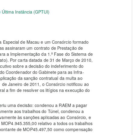
 Última Instância (GPTUI)
va Especial de Macau e um Consórcio formado
s assinaram um contrato de Prestação de
para a Implementação da 1.ª Fase do Sistema de
ato). Por carta datada de 31 de Março de 2010,
cutivo sobre a decisão do indeferimento do
o do Coordenador do Gabinete para as Infra-
aplicação da sanção contratual da multa ao
 de Janeiro de 2011, o Consórcio notificou ao
ral a fim de resolver os litígios na execução do
oferiu uma decisão: condenou a RAEM a pagar
amente aos trabalhos do Túnel, condenou a
ivamente às sanções aplicadas ao Consórcio, e
MOP4.945.355,00 relativo a todos os trabalhos
o montante de MOP45.497,50 como compensação