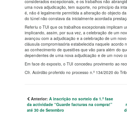
considerados excepcionais, e os trabalhos não abrangi
uma nova adjudicação, tem suporte, no princípio da int
é, não é legalmente permitida a alteração do objecto da
do túnel não constava da inicialmente acordada prestaç
Referiu o TUI que os trabalhos excepcionais implicam u
implicando, assim, por sua vez, a celebração de um nov
avançou com a adjudicação e a celebração de um novo c
cláusula compromissória estabelecida naquele acordo n
ao conhecimento de questões que vão para além do qu
dependentes de uma nova adjudicação e de um novo co
Em face do exposto, o TUI concedeu provimento ao recu
Cfr. Acórdão proferido no processo n.º 134/2020 do Trib
Anterior:
A inscrição no sorteio da 1.ª fase
da actividade “Guarde facturas na compra!”
até 30 de Setembro
d