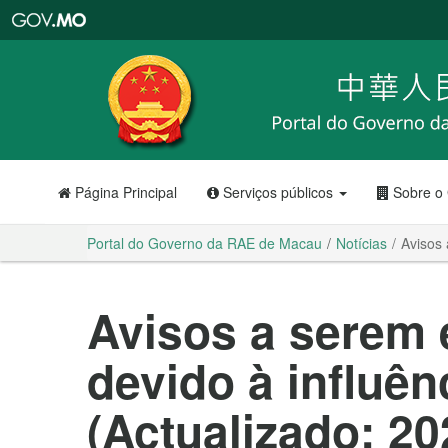
Portal
do
Governo
da
RAE
de
Macau
Página Principal
Serviços públicos
Sobre o
Portal do Governo da RAE de Macau
Notícias
Avisos 
Avisos a serem 
devido à influên
(Actualizado: 20