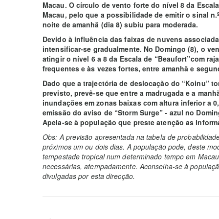
Macau. O círculo de vento forte do nível 8 da Escal
Macau, pelo que a possibilidade de emitir o sinal n.º
noite de amanhã (dia 8) subiu para moderada.
Devido à influência das faixas de nuvens associad
intensificar-se gradualmente. No Domingo (8), o ve
atingir o nível 6 a 8 da Escala de “Beaufort”com ra
frequentes e às vezes fortes, entre amanhã e segunda
Dado que a trajectória de deslocação do “Koinu” t
previsto, prevê-se que entre a madrugada e a manh
inundações em zonas baixas com altura inferior a 
emissão do aviso de “Storm Surge” - azul no Doming
Apela-se à população que preste atenção as inform
Obs: A previsão apresentada na tabela de probabilidad
próximos um ou dois dias. A população pode, deste mod
tempestade tropical num determinado tempo em Macau 
necessárias, atempadamente. Aconselha-se à população
divulgadas por esta direcção.