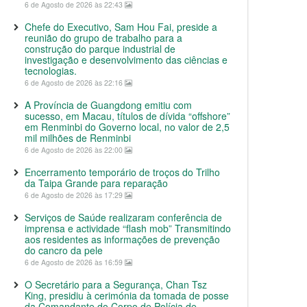
6 de Agosto de 2026 às 22:43
Chefe do Executivo, Sam Hou Fai, preside a
reunião do grupo de trabalho para a
construção do parque industrial de
investigação e desenvolvimento das ciências e
tecnologias.
6 de Agosto de 2026 às 22:16
A Província de Guangdong emitiu com
sucesso, em Macau, títulos de dívida “offshore”
em Renminbi do Governo local, no valor de 2,5
mil milhões de Renminbi
6 de Agosto de 2026 às 22:00
Encerramento temporário de troços do Trilho
da Taipa Grande para reparação
6 de Agosto de 2026 às 17:29
Serviços de Saúde realizaram conferência de
imprensa e actividade “flash mob” Transmitindo
aos residentes as informações de prevenção
do cancro da pele
6 de Agosto de 2026 às 16:59
O Secretário para a Segurança, Chan Tsz
King, presidiu à cerimónia da tomada de posse
da Comandante do Corpo de Polícia de