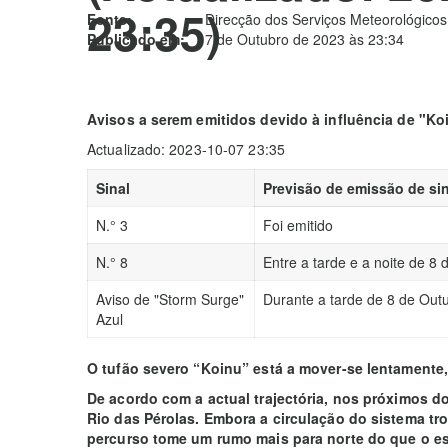
23:35)
Fonte:
Direcção dos Serviços Meteorológicos
Publicado em:
7 de Outubro de 2023 às 23:34
Avisos a serem emitidos devido à influência de "Ko
Actualizado: 2023-10-07 23:35
Sinal
Previsão de emissão de sin
N.° 3
Foi emitido
N.° 8
Entre a tarde e a noite de 8
Aviso de "Storm Surge"
Durante a tarde de 8 de Out
Azul
O tufão severo “Koinu” está a mover-se lentament
De acordo com a actual trajectória, nos próximos do
Rio das Pérolas. Embora a circulação do sistema tr
percurso tome um rumo mais para norte do que o es