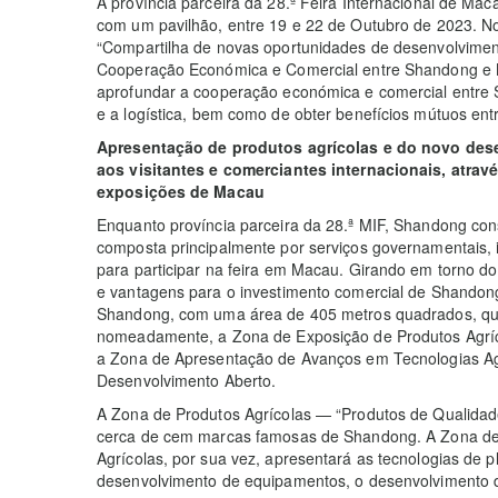
A província parceira da 28.ª Feira Internacional de Mac
com um pavilhão, entre 19 e 22 de Outubro de 2023. No 
“Compartilha de novas oportunidades de desenvolvimen
Cooperação Económica e Comercial entre Shandong e M
aprofundar a cooperação económica e comercial entre
e a logística, bem como de obter benefícios mútuos entr
Apresentação de produtos agrícolas e do novo des
aos visitantes e comerciantes internacionais, atra
exposições de Macau
Enquanto província parceira da 28.ª MIF, Shandong cons
composta principalmente por serviços governamentais, i
para participar na feira em Macau. Girando em torno d
e vantagens para o investimento comercial de Shandong
Shandong, com uma área de 405 metros quadrados, que 
nomeadamente, a Zona de Exposição de Produtos Agrí
a Zona de Apresentação de Avanços em Tecnologias Ag
Desenvolvimento Aberto.
A Zona de Produtos Agrícolas — “Produtos de Qualidad
cerca de cem marcas famosas de Shandong. A Zona de
Agrícolas, por sua vez, apresentará as tecnologias de p
desenvolvimento de equipamentos, o desenvolvimento d