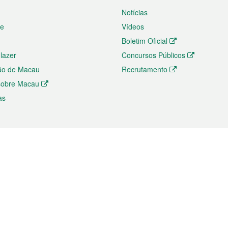
Notícias
te
Vídeos
Boletim Oficial
 lazer
Concursos Públicos
ão de Macau
Recrutamento
 sobre Macau
as
ios e comércio
Directório
 e Investimento
Directório de Aplicações para T
o Comércio e Convenções em
Directório de Redes Sociais
Directório de Websites Temático
dades de Negócios e Serviços
Directório RSS
s