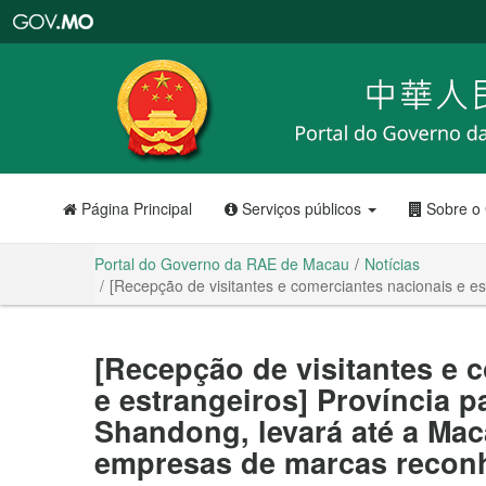
Portal
do
Governo
da
RAE
de
Macau
Página Principal
Serviços públicos
Sobre o
Portal do Governo da RAE de Macau
Notícias
[Recepção de visitantes e comerciantes nacionais e e
[Recepção de visitantes e 
e estrangeiros] Província pa
Shandong, levará até a Ma
empresas de marcas recon