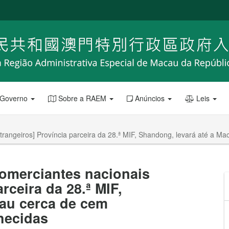
 Governo
Sobre a RAEM
Anúncios
Leis
strangeiros] Província parceira da 28.ª MIF, Shandong, levará até a
comerciantes nacionais
rceira da 28.ª MIF,
cau cerca de cem
hecidas