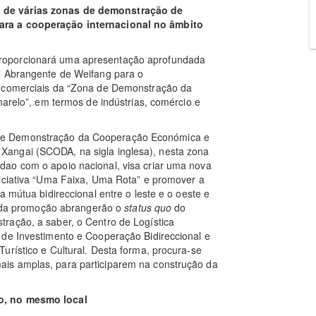
 de várias zonas de demonstração de
ara a cooperação internacional no âmbito
roporcionará uma apresentação aprofundada
l Abrangente de Weifang para o
s comerciais da “Zona de Demonstração da
marelo”, em termos de indústrias, comércio e
de Demonstração da Cooperação Económica e
angai (SCODA, na sigla inglesa), nesta zona
dao com o apoio nacional, visa criar uma nova
niciativa “Uma Faixa, Uma Rota” e promover a
a mútua bidireccional entre o leste e o oeste e
os da promoção abrangerão o
status quo
do
ração, a saber, o Centro de Logística
 de Investimento e Cooperação Bidireccional e
urístico e Cultural. Desta forma, procura-se
is amplas, para participarem na construção da
o, no mesmo local