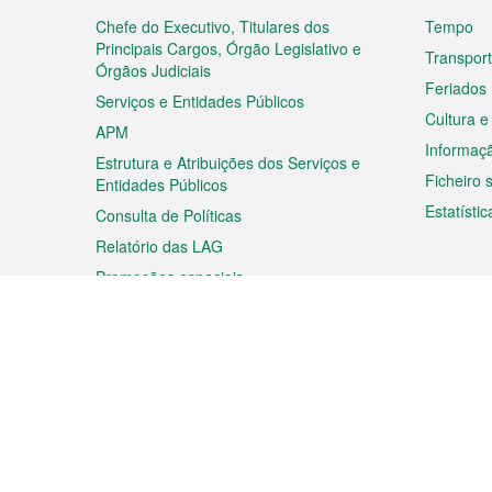
do
rodapé
Chefe do Executivo, Titulares dos
Tempo
Principais Cargos, Órgão Legislativo e
Transpor
Órgãos Judiciais
Feriados
Serviços e Entidades Públicos
Cultura e
APM
Informaç
Estrutura e Atribuições dos Serviços e
Ficheiro
Entidades Públicos
Estatístic
Consulta de Políticas
Relatório das LAG
Promoções especiais
Viagem
Negóc
Planear a sua viagem
Negócios
Descobrir Macau
Feiras d
Macau
Espectáculos e Entretenimento
Oportuni
Roteiro de Compras
das PME