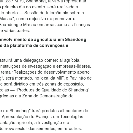
au (28.ª MIF), Shandong, far-se-á representar
primeiro dia do evento, será realizada a
to aberto — Sessão de Intercâmbio sobre a
acau”, com o objectivo de promover e
 Shandong e Macau em áreas como as finanças
e várias partes.
envolvimento da agricultura em Shandong
vés da plataforma de convenções e
tituirá uma delegação comercial agrícola,
nstituições de investigação e empresas-líderes,
o tema “Realizações do desenvolvimento aberto
”, será montado, no local da MIF, o Pavilhão de
será dividido em três zonas de exposição,
colas — “Produtos de Qualidade de Shandong”,
rícolas e a Zona de Demonstração do
e de Shandong” trará produtos alimentares de
 Apresentação de Avanços em Tecnologias
lantação agrícola, a investigação e o
o novo sector das sementes, entre outros.