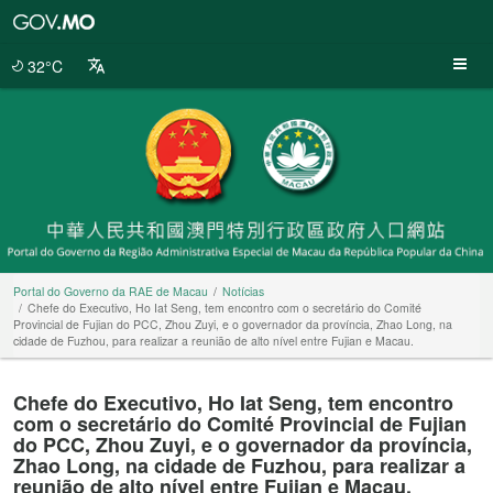
Portal
do
Governo
32°C
da
RAE
de
Macau
Portal do Governo da RAE de Macau
Notícias
Chefe do Executivo, Ho Iat Seng, tem encontro com o secretário do Comité
Provincial de Fujian do PCC, Zhou Zuyi, e o governador da província, Zhao Long, na
cidade de Fuzhou, para realizar a reunião de alto nível entre Fujian e Macau.
Chefe do Executivo, Ho Iat Seng, tem encontro
com o secretário do Comité Provincial de Fujian
do PCC, Zhou Zuyi, e o governador da província,
Zhao Long, na cidade de Fuzhou, para realizar a
reunião de alto nível entre Fujian e Macau.