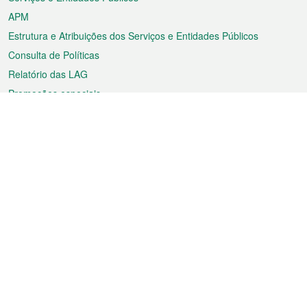
APM
Estrutura e Atribuições dos Serviços e Entidades Públicos
Consulta de Políticas
Relatório das LAG
Promoções especiais
Sobre a RAEM
Tempo
Transporte
Feriados
Cultura e lazer
Informação de Macau
Ficheiro sobre Macau
Estatísticas
Anúncios