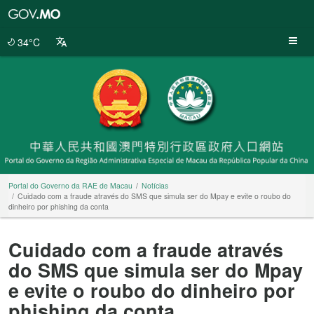
Portal
do
Governo
34°C
da
RAE
de
Macau
Portal do Governo da RAE de Macau
Notícias
Cuidado com a fraude através do SMS que simula ser do Mpay e evite o roubo do
dinheiro por phishing da conta
Cuidado com a fraude através
do SMS que simula ser do Mpay
e evite o roubo do dinheiro por
phishing da conta