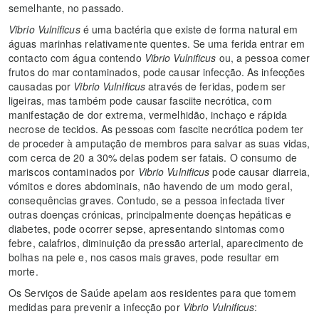
semelhante, no passado.
Vibrio Vulnificus
é uma bactéria que existe de forma natural em
águas marinhas relativamente quentes. Se uma ferida entrar em
contacto com água contendo
Vibrio Vulnificus
ou, a pessoa comer
frutos do mar contaminados, pode causar infecção. As infecções
causadas por
Vibrio Vulnificus
através de feridas, podem ser
ligeiras, mas também pode causar fasciite necrótica, com
manifestação de dor extrema, vermelhidão, inchaço e rápida
necrose de tecidos. As pessoas com fascite necrótica podem ter
de proceder à amputação de membros para salvar as suas vidas,
com cerca de 20 a 30% delas podem ser fatais. O consumo de
mariscos contaminados por
Vibrio Vulnificus
pode causar diarreia,
vómitos e dores abdominais, não havendo de um modo geral,
consequências graves. Contudo, se a pessoa infectada tiver
outras doenças crónicas, principalmente doenças hepáticas e
diabetes, pode ocorrer sepse, apresentando sintomas como
febre, calafrios, diminuição da pressão arterial, aparecimento de
bolhas na pele e, nos casos mais graves, pode resultar em
morte.
Os Serviços de Saúde apelam aos residentes para que tomem
medidas para prevenir a infecção por
Vibrio Vulnificus
: