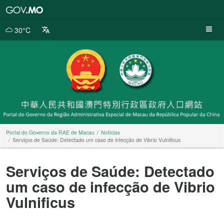
Portal
do
Governo
30°C
da
RAE
de
Macau
Portal do Governo da RAE de Macau
Notícias
Serviços de Saúde: Detectado um caso de infecção de Vibrio Vulnificus
Serviços de Saúde: Detectado
um caso de infecção de Vibrio
Vulnificus