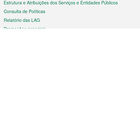
Estrutura e Atribuições dos Serviços e Entidades Públicos
Consulta de Políticas
Relatório das LAG
Promoções especiais
Sobre a RAEM
Tempo
Transporte
Feriados
Cultura e lazer
Informação de Macau
Ficheiro sobre Macau
Estatísticas
Anúncios
Notícias