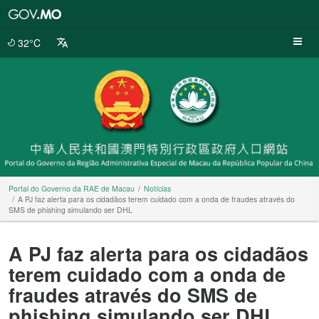
Portal
do
Governo
32°C
da
RAE
de
Macau
Portal do Governo da RAE de Macau
Notícias
A PJ faz alerta para os cidadãos terem cuidado com a onda de fraudes através do
SMS de phishing simulando ser DHL
A PJ faz alerta para os cidadãos
terem cuidado com a onda de
fraudes através do SMS de
phishing simulando ser DHL