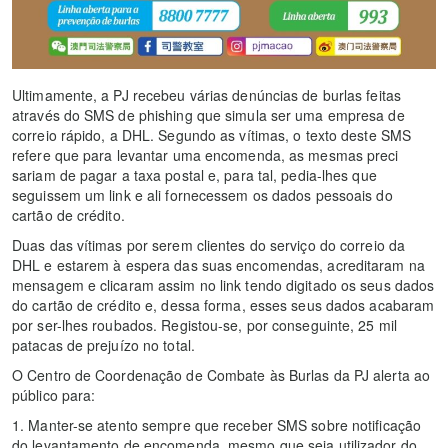
Ultimamente, a PJ recebeu várias denúncias de burlas feitas
através do SMS de phishing que simula ser uma empresa de
correio rápido, a DHL. Segundo as vítimas, o texto deste SMS
refere que para levantar uma encomenda, as mesmas preci
sariam de pagar a taxa postal e, para tal, pedia-lhes que
seguissem um link e ali fornecessem os dados pessoais do
cartão de crédito.
Duas das vítimas por serem clientes do serviço do correio da
DHL e estarem à espera das suas encomendas, acreditaram na
mensagem e clicaram assim no link tendo digitado os seus dados
do cartão de crédito e, dessa forma, esses seus dados acabaram
por ser-lhes roubados. Registou-se, por conseguinte, 25 mil
patacas de prejuízo no total.
O Centro de Coordenação de Combate às Burlas da PJ alerta ao
público para:
1. Manter-se atento sempre que receber SMS sobre notificação
do levantamento de encomenda, mesmo que seja utilizador do