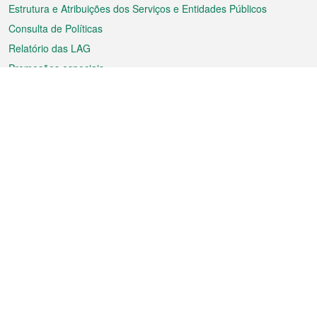
Estrutura e Atribuições dos Serviços e Entidades Públicos
Consulta de Políticas
Relatório das LAG
Promoções especiais
Sobre a RAEM
Tempo
Transporte
Feriados
Cultura e lazer
Informação de Macau
Ficheiro sobre Macau
Estatísticas
Anúncios
Notícias