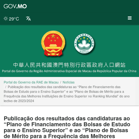
Portal
do
Governo
29°C
da
RAE
de
Macau
Portal do Governo da RAE de Macau
Notícias
Publicação dos resultados das candidaturas ao “Plano de Financiamento das
Bolsas de Estudo para o Ensino Superior” e ao “Plano de Bolsas de Mérito para a
Frequência das Melhores Instituições de Ensino Superior no Ranking Mundial” do ano
lectivo de 2023/2024
Publicação dos resultados das candidaturas ao
“Plano de Financiamento das Bolsas de Estudo
para o Ensino Superior” e ao “Plano de Bolsas
de Mérito para a Frequência das Melhores