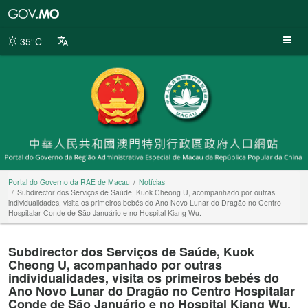
Portal
do
Governo
35°C
da
RAE
de
Macau
Portal do Governo da RAE de Macau
Notícias
Subdirector dos Serviços de Saúde, Kuok Cheong U, acompanhado por outras
individualidades, visita os primeiros bebés do Ano Novo Lunar do Dragão no Centro
Hospitalar Conde de São Januário e no Hospital Kiang Wu.
Subdirector dos Serviços de Saúde, Kuok
Cheong U, acompanhado por outras
individualidades, visita os primeiros bebés do
Ano Novo Lunar do Dragão no Centro Hospitalar
Conde de São Januário e no Hospital Kiang Wu.