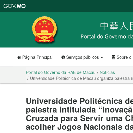
Portal
do
Governo
da
RAE
de
Macau
Página Principal
Serviços públicos
Sobre o
Portal do Governo da RAE de Macau
Notícias
Universidade Politécnica de Macau organiza palestra 
Universidade Politécnica d
palestra intitulada “Inovaç
Cruzada para Servir uma C
acolher Jogos Nacionais d