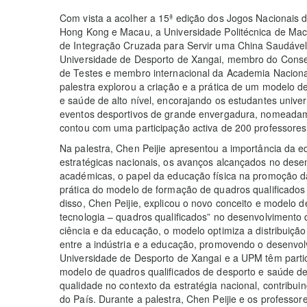
Com vista a acolher a 15ª edição dos Jogos Nacionais
Hong Kong e Macau, a Universidade Politécnica de Maca
de Integração Cruzada para Servir uma China Saudável”,
Universidade de Desporto de Xangai, membro do Consel
de Testes e membro internacional da Academia Nacional
palestra explorou a criação e a prática de um modelo d
e saúde de alto nível, encorajando os estudantes univer
eventos desportivos de grande envergadura, nomeadame
contou com uma participação activa de 200 professore
Na palestra, Chen Peijie apresentou a importância da e
estratégicas nacionais, os avanços alcançados no dese
académicas, o papel da educação física na promoção d
prática do modelo de formação de quadros qualificados 
disso, Chen Peijie, explicou o novo conceito e modelo d
tecnologia – quadros qualificados” no desenvolvimento 
ciência e da educação, o modelo optimiza a distribuição
entre a indústria e a educação, promovendo o desenvolv
Universidade de Desporto de Xangai e a UPM têm parti
modelo de quadros qualificados de desporto e saúde de 
qualidade no contexto da estratégia nacional, contribu
do País. Durante a palestra, Chen Peijie e os professor