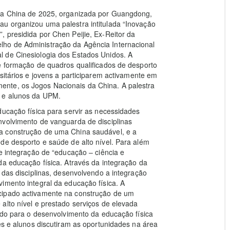
 da China de 2025, organizada por Guangdong,
u organizou uma palestra intitulada “Inovação
 presidida por Chen Peijie, Ex-Reitor da
ho de Administração da Agência Internacional
 de Cinesiologia dos Estados Unidos. A
e formação de quadros qualificados de desporto
sitários e jovens a participarem activamente em
nte, os Jogos Nacionais da China. A palestra
s e alunos da UPM.
ducação física para servir as necessidades
nvolvimento de vanguarda de disciplinas
a construção de uma China saudável, e a
de desporto e saúde de alto nível. Para além
e integração de “educação – ciência e
da educação física. Através da integração da
 das disciplinas, desenvolvendo a integração
imento integral da educação física. A
cipado activamente na construção de um
alto nível e prestado serviços de elevada
indo para o desenvolvimento da educação física
es e alunos discutiram as oportunidades na área