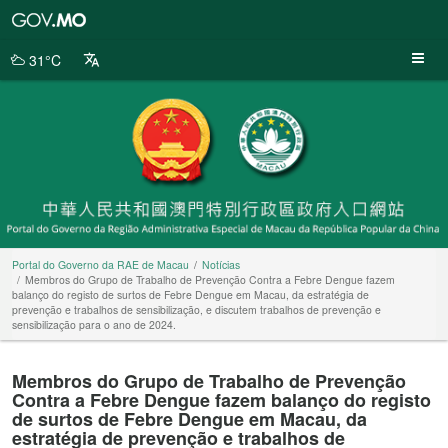
Portal
do
Governo
31°C
da
RAE
de
Macau
Portal do Governo da RAE de Macau
Notícias
Membros do Grupo de Trabalho de Prevenção Contra a Febre Dengue fazem
balanço do registo de surtos de Febre Dengue em Macau, da estratégia de
prevenção e trabalhos de sensibilização, e discutem trabalhos de prevenção e
sensibilização para o ano de 2024.
Membros do Grupo de Trabalho de Prevenção
Contra a Febre Dengue fazem balanço do registo
de surtos de Febre Dengue em Macau, da
estratégia de prevenção e trabalhos de