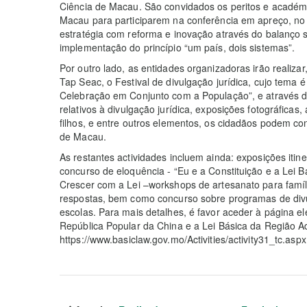
Ciência de Macau. São convidados os peritos e académi
Macau para participarem na conferência em apreço, no 
estratégia com reforma e inovação através do balanço 
implementação do princípio “um país, dois sistemas”.
Por outro lado, as entidades organizadoras irão realizar
Tap Seac, o Festival de divulgação jurídica, cujo tema é
Celebração em Conjunto com a População”, e através de 
relativos à divulgação jurídica, exposições fotográfica
filhos, e entre outros elementos, os cidadãos podem co
de Macau.
As restantes actividades incluem ainda: exposições itine
concurso de eloquência - “Eu e a Constituição e a Lei B
Crescer com a Lei –workshops de artesanato para famíli
respostas, bem como concurso sobre programas de divu
escolas. Para mais detalhes, é favor aceder à página el
República Popular da China e a Lei Básica da Região Ad
https://www.basiclaw.gov.mo/Activities/activity31_tc.aspx