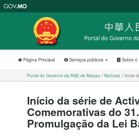
Portal
do
Governo
da
RAE
de
Macau
Página Principal
Serviços públicos
Sobre o
Portal do Governo da RAE de Macau
Notícias
Início 
Início da série de Act
Comemorativas do 31.º
Promulgação da Lei B