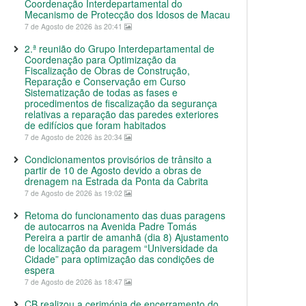
Coordenação Interdepartamental do
Mecanismo de Protecção dos Idosos de Macau
7 de Agosto de 2026 às 20:41
2.ª reunião do Grupo Interdepartamental de
Coordenação para Optimização da
Fiscalização de Obras de Construção,
Reparação e Conservação em Curso
Sistematização de todas as fases e
procedimentos de fiscalização da segurança
relativas a reparação das paredes exteriores
de edifícios que foram habitados
7 de Agosto de 2026 às 20:34
Condicionamentos provisórios de trânsito a
partir de 10 de Agosto devido a obras de
drenagem na Estrada da Ponta da Cabrita
7 de Agosto de 2026 às 19:02
Retoma do funcionamento das duas paragens
de autocarros na Avenida Padre Tomás
Pereira a partir de amanhã (dia 8) Ajustamento
de localização da paragem “Universidade da
Cidade” para optimização das condições de
espera
7 de Agosto de 2026 às 18:47
CB realizou a cerimónia de encerramento do