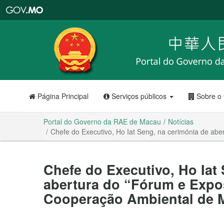
Portal
do
Governo
da
RAE
de
Macau
Página Principal
Serviços públicos
Sobre o
Portal do Governo da RAE de Macau
Notícias
Chefe do Executivo, Ho Iat Seng, na cerimónia de ab
Chefe do Executivo, Ho Iat
abertura do “Fórum e Expos
Cooperação Ambiental de 