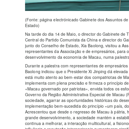
(Fonte: página electrónicado Gabinete dos Assuntos d
Estado)
Na tarde do dia 14 de Maio, o director do Gabinete d
Central do Partido Comunista da China e director do 
junto do Conselho de Estado, Xia Baolong, visitou a A
representantes da Associação e de empresários, para o
desenvolvimento da economia de Macau, numa palestra
Durante a palestra com representantes de empresários
Baolong indicou que o Presidente Xi Jinping dá elevad
está muito atento ao bem-estar dos compatriotas de M
implementa com plena precisão e firmeza o princípio de
«Macau governado por patriotas», envida todos os esfo
Governo da Região Administrativa Especial de Macau (R
sociedade, agarrar as oportunidades históricas do dese
implementação bem-sucedida do princípio «um país, do
Acrescentou que desde o regresso de Macau à pátria,
grande desenvolvimento, a sociedade mantém a estabili
continua a melhorar, a interacção multicultural, a fisio
influência e reputação internacionais aumentaram sign