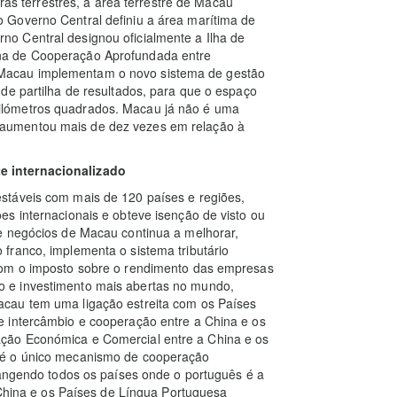
iras terrestres, a área terrestre de Macau
 Governo Central definiu a área marítima de
o Central designou oficialmente a Ilha de
na de Cooperação Aprofundada entre
Macau implementam o novo sistema de gestão
de partilha de resultados, para que o espaço
ilómetros quadrados. Macau já não é uma
aumentou mais de dez vezes em relação à
e internacionalizado
táveis ​​com mais de 120 países e regiões,
s internacionais e obteve isenção de visto ou
e negócios de Macau continua a melhorar,
franco, implementa o sistema tributário
com o imposto sobre o rendimento das empresas
 e investimento mais abertas no mundo,
cau tem uma ligação estreita com os Países
e intercâmbio e cooperação entre a China e os
ção Económica e Comercial entre a China e os
 é o único mecanismo de cooperação
rangendo todos os países onde o português é a
a China e os Países de Língua Portuguesa