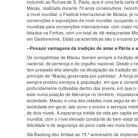
incluindo as Ruínas de S. Paulo, que é uma bela carta d
Macau, realizado durante 70 anos consecutivos, reconh
a nível mundial; o Festival Internacional de Música, já 
convenções e exposições de nível mundial, ocupando o 2
mundiais para convenções internacionais; com maior n
listados na Forbes, com um total de 48 restaurantes M
em Gastronomia. Estas características são o encanto pr
--Possuir vantagens da tradição de amar a Pátria e
Os compatriotas de Macau tiveram sempre a tradição de
nacional, de pertença e de orgulho nacional. Desde o 
tem prestado alta atenção na divulgação da tradição d
princípio de “Macau governada por patriotas”. A força 
sempre prestou serviços à população, em que a consciên
profundamente cultivadas dentro dos jovens, em que o v
está numa posição de liderança no território, impulsio
sociedade. Macau é uma das cidades mais seguras do m
sociedade em geral, tais como o ensino e serviços médi
de dois níveis. A esperança média de vida per capita e
mundial, com o nível elevado constante do bem-estar d
felicidade e de segurança do povo cada vez mais fortes
Xia Baolong deu ênfase ao 75.º aniversário da impleme