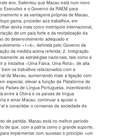
 este ano. Salientou que Macau está num novo
 do Executivo e o Governo da RAEM para
cionamento e as vantagens próprias de Macau,
 topo gama, proceder aos trabalhos, em
rilhar ainda mais como metrópole internacional,
iação de um país forte e da revitalização da
ção do desenvolvimento adequado e
nvolvimento «1+4», definida pelo Governo da
ção da medida acima referida; 2. Integração
tivamente as estratégias nacionais, tais como a
 a iniciativa «Uma Faixa, Uma Rota», de alta
r bem os trabalhos relacionados com a
cional de Macau, aumentando mais a ligação com
em especial, elevar a função da Plataforma de
os Países de Língua Portuguesa, incentivando
 entre a China e os países de língua
ria e amar Macau, continuar a apoiar o
ral e consolidar o consenso da sociedade de
to de partida, Macau está no melhor período
cto de que, com a pátria como o grande suporte,
e para implementar com sucesso o princípio «um