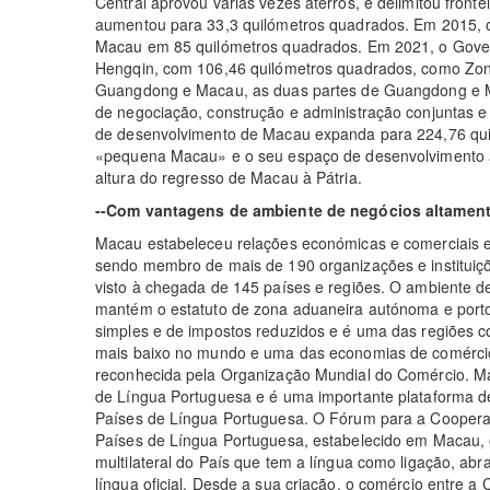
Central aprovou várias vezes aterros, e delimitou fronte
aumentou para 33,3 quilómetros quadrados. Em 2015, o
Macau em 85 quilómetros quadrados. Em 2021, o Govern
Hengqin, com 106,46 quilómetros quadrados, como Zo
Guangdong e Macau, as duas partes de Guangdong e 
de negociação, construção e administração conjuntas e 
de desenvolvimento de Macau expanda para 224,76 qu
«pequena Macau» e o seu espaço de desenvolvimento 
altura do regresso de Macau à Pátria.
--Com vantagens de ambiente de negócios altament
Macau estabeleceu relações económicas e comerciais es
sendo membro de mais de 190 organizações e instituiçõe
visto à chegada de 145 países e regiões. O ambiente d
mantém o estatuto de zona aduaneira autónoma e porto 
simples e de impostos reduzidos e é uma das regiões 
mais baixo no mundo e uma das economias de comércio
reconhecida pela Organização Mundial do Comércio. Ma
de Língua Portuguesa e é uma importante plataforma d
Países de Língua Portuguesa. O Fórum para a Coopera
Países de Língua Portuguesa, estabelecido em Macau,
multilateral do País que tem a língua como ligação, ab
língua oficial. Desde a sua criação, o comércio entre 