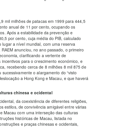
,9 mil milhões de patacas em 1999 para 444,5
nto anual de 11 por cento, ocupando os
os. Após a estabilidade da prevenção e
,5 por cento, cuja média do PIB, calculado
 lugar a nível mundial, com uma reserva
da RAEM anunciou, no ano passado, o primeiro
conomia, clarificando a vertente de
s incentivos para o crescimento económico, e
ca, recebendo cerca de 8 milhões 8 mil 875 de
ou sucessivamente o alargamento do “visto
ra deslocação a Hong Kong e Macau, e que haverá
lturas chinesa e ocidental
idental, da coexistência de diferentes religiões,
os estilos, de convivência amigável entre várias
 de Macau com uma interseção das culturas
ruções históricas de Macau, listada no
onstruções e praças chinesas e ocidentais,