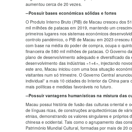
aumentou cerca de 20 vezes.
--Possuir bases económicas sólidas e fortes
O Produto Interno Bruto (PIB) de Macau cresceu dos 51
mil milhões de patacas em 2019, mantendo um crescime
primeiros lugares nos sistemas económicos desenvolvid
controlo pandémico, o PIB de Macau em 2023 cresceu 80
com base na média do poder de compra, ocupa o quinto
financeira de 580 mil milhões de patacas. O Governo 
plano de desenvolvimento adequado e diversificado da e
desenvolvimento das indústrias «1+4», injectando novo
este ano, Macau iniciou com uma boa situação económi
visitantes num só trimestre. O Governo Central anunci
individual” a mais 10 cidades do Interior da China pa
mais políticas e medidas favoráveis no futuro.
--Possuir vantagens humanísticas na mistura das cu
Macau possui história de fusão das culturas oriental e oc
de línguas ricas, de construções arquitectónicas de vári
etnias, demonstrando os valores singulares e próprios
chinesa e ocidental. Tais como o agrupamento das const
Património Mundial Cultural, formadas por mais de 20 c