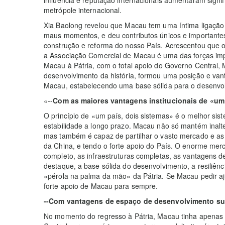
metrópole internacional.
Xia Baolong revelou que Macau tem uma íntima ligação 
maus momentos, e deu contributos únicos e importantes
construção e reforma do nosso País. Acrescentou que o
a Associação Comercial de Macau é uma das forças imp
Macau à Pátria, com o total apoio do Governo Central,
desenvolvimento da história, formou uma posição e vant
Macau, estabelecendo uma base sólida para o desenvol
«--
Com as maiores vantagens institucionais de «um 
O princípio de «um país, dois sistemas» é o melhor si
estabilidade a longo prazo. Macau não só mantém inalter
mas também é capaz de partilhar o vasto mercado e as 
da China, e tendo o forte apoio do País. O enorme merc
completo, as infraestruturas completas, as vantagens d
destaque, a base sólida do desenvolvimento, a resiliênci
«pérola na palma da mão» da Pátria. Se Macau pedir aj
forte apoio de Macau para sempre.
--Com vantagens de espaço de desenvolvimento suf
No momento do regresso à Pátria, Macau tinha apenas