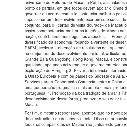
aniversário do Retorno de Macau à Pátria, assinalados
ponto de partida, em que todos devem apoiar o Chefe
governar de acordo com a lei, potenciar melhor o posi
impulsionar um desenvolvimento económico e social de
conjunto, para o «cartão de visita dourado» de Macau b
assim como potenciar melhor as funções de Macau na cr
nação, contribuindo nos seguintes aspectos: 1. Promo
diversificado da economia, focando a vertente de dese
RAEM, acelerar a obtenção de resultados da implementa
na conjuntura do desenvolvimento nacional, articular ac
Grande Baía Guangdong, Hong Kong, Macau, e construir
qualidade, apoiando activamente o governo em efectua
exploração de Henginq; 3. Elevar a influência interna
a União Europeia e com os países do Sudeste da Ásia, 
Serviços para a Cooperação Comercial entre a China e 
uma cooperação pragmática mais ampla e mais profunda
portuguesa; 4. Promoção da boa tradição de amar a Pát
desenvolvimento dessa força, promover o seu valor fulc
Macau.
Por fim, o mesmo responsável apontou que no novo pon
de construção e de desenvolvimento. Disse estar convi
todos os compatriotas de Macau irão juntos esforçar-s