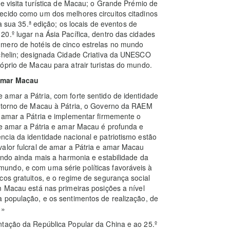
e visita turística de Macau; o Grande Prémio de
ecido como um dos melhores circuitos citadinos
na sua 35.ª edição; os locais de eventos de
0.º lugar na Ásia Pacífica, dentro das cidades
úmero de hotéis de cinco estrelas no mundo
ichelin; designada Cidade Criativa da UNESCO
óprio de Macau para atrair turistas do mundo.
 amar Macau
 amar a Pátria, com forte sentido de identidade
retorno de Macau à Pátria, o Governo da RAEM
e amar a Pátria e implementar firmemente o
de amar a Pátria e amar Macau é profunda e
cia da identidade nacional e patriotismo estão
alor fulcral de amar a Pátria e amar Macau
nando ainda mais a harmonia e estabilidade da
undo, e com uma série políticas favoráveis à
cos gratuitos, e o regime de segurança social
m Macau está nas primeiras posições a nível
a população, e os sentimentos de realização, de
.»
ntação da República Popular da China e ao 25.º