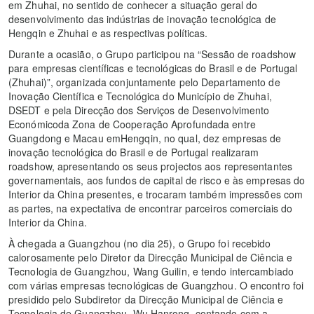
em Zhuhai, no sentido de conhecer a situação geral do
desenvolvimento das indústrias de inovação tecnológica de
Hengqin e Zhuhai e as respectivas políticas.
Durante a ocasião, o Grupo participou na “Sessão de roadshow
para empresas científicas e tecnológicas do Brasil e de Portugal
(Zhuhai)”, organizada conjuntamente pelo Departamento de
Inovação Científica e Tecnológica do Município de Zhuhai,
DSEDT e pela Direcção dos Serviços de Desenvolvimento
Económicoda Zona de Cooperação Aprofundada entre
Guangdong e Macau emHengqin, no qual, dez empresas de
inovação tecnológica do Brasil e de Portugal realizaram
roadshow, apresentando os seus projectos aos representantes
governamentais, aos fundos de capital de risco e às empresas do
Interior da China presentes, e trocaram também impressões com
as partes, na expectativa de encontrar parceiros comerciais do
Interior da China.
À chegada a Guangzhou (no dia 25), o Grupo foi recebido
calorosamente pelo Diretor da Direcção Municipal de Ciência e
Tecnologia de Guangzhou, Wang Guilin, e tendo intercambiado
com várias empresas tecnológicas de Guangzhou. O encontro foi
presidido pelo Subdiretor da Direcção Municipal de Ciência e
Tecnologia de Guangzhou, Wu Hanrong, contando com a