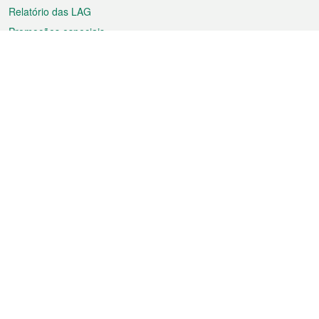
Relatório das LAG
Promoções especiais
Sobre a RAEM
Tempo
Transporte
Feriados
Cultura e lazer
Informação de Macau
Ficheiro sobre Macau
Estatísticas
Anúncios
Notícias
Vídeos