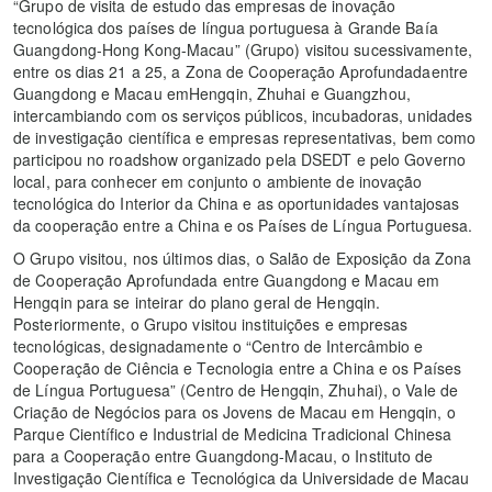
“Grupo de visita de estudo das empresas de inovação
tecnológica dos países de língua portuguesa à Grande Baía
Guangdong-Hong Kong-Macau” (Grupo) visitou sucessivamente,
entre os dias 21 a 25, a Zona de Cooperação Aprofundadaentre
Guangdong e Macau emHengqin, Zhuhai e Guangzhou,
intercambiando com os serviços públicos, incubadoras, unidades
de investigação científica e empresas representativas, bem como
participou no roadshow organizado pela DSEDT e pelo Governo
local, para conhecer em conjunto o ambiente de inovação
tecnológica do Interior da China e as oportunidades vantajosas
da cooperação entre a China e os Países de Língua Portuguesa.
O Grupo visitou, nos últimos dias, o Salão de Exposição da Zona
de Cooperação Aprofundada entre Guangdong e Macau em
Hengqin para se inteirar do plano geral de Hengqin.
Posteriormente, o Grupo visitou instituições e empresas
tecnológicas, designadamente o “Centro de Intercâmbio e
Cooperação de Ciência e Tecnologia entre a China e os Países
de Língua Portuguesa” (Centro de Hengqin, Zhuhai), o Vale de
Criação de Negócios para os Jovens de Macau em Hengqin, o
Parque Científico e Industrial de Medicina Tradicional Chinesa
para a Cooperação entre Guangdong-Macau, o Instituto de
Investigação Científica e Tecnológica da Universidade de Macau