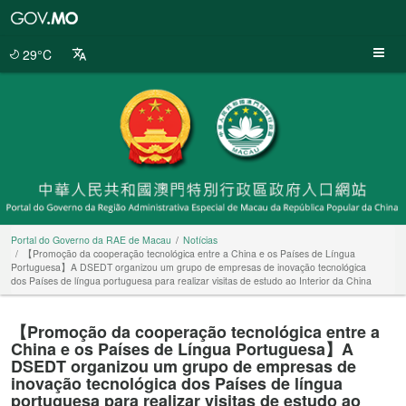
Portal
do
Governo
29°C
da
RAE
de
Macau
Portal do Governo da RAE de Macau
Notícias
【Promoção da cooperação tecnológica entre a China e os Países de Língua
Portuguesa】A DSEDT organizou um grupo de empresas de inovação tecnológica
dos Países de língua portuguesa para realizar visitas de estudo ao Interior da China
【Promoção da cooperação tecnológica entre a
China e os Países de Língua Portuguesa】A
DSEDT organizou um grupo de empresas de
inovação tecnológica dos Países de língua
portuguesa para realizar visitas de estudo ao