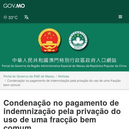
Portal
do
Governo
33°C
da
RAE
de
Macau
Portal do Governo da RAE de Macau
Notícias
Condenação no pagamento de indemnização pela privação do uso de uma fracção
bem comum
Condenação no pagamento de
indemnização pela privação do
uso de uma fracção bem
comum