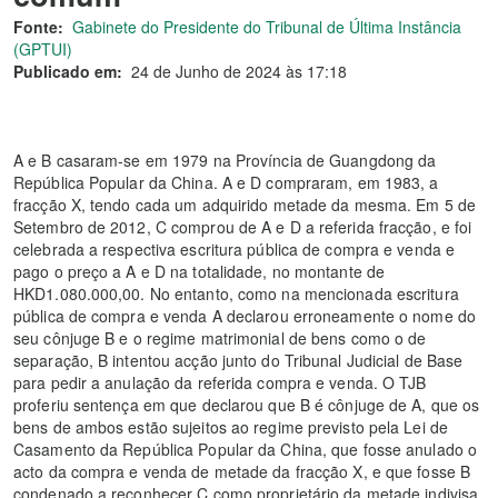
Fonte:
Gabinete do Presidente do Tribunal de Última Instância
(GPTUI)
Publicado em:
24 de Junho de 2024 às 17:18
A e B casaram-se em 1979 na Província de Guangdong da
República Popular da China. A e D compraram, em 1983, a
fracção X, tendo cada um adquirido metade da mesma. Em 5 de
Setembro de 2012, C comprou de A e D a referida fracção, e foi
celebrada a respectiva escritura pública de compra e venda e
pago o preço a A e D na totalidade, no montante de
HKD1.080.000,00. No entanto, como na mencionada escritura
pública de compra e venda A declarou erroneamente o nome do
seu cônjuge B e o regime matrimonial de bens como o de
separação, B intentou acção junto do Tribunal Judicial de Base
para pedir a anulação da referida compra e venda. O TJB
proferiu sentença em que declarou que B é cônjuge de A, que os
bens de ambos estão sujeitos ao regime previsto pela Lei de
Casamento da República Popular da China, que fosse anulado o
acto da compra e venda de metade da fracção X, e que fosse B
condenado a reconhecer C como proprietário da metade indivisa