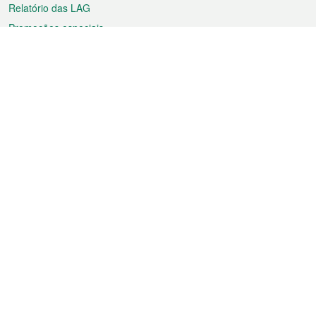
Relatório das LAG
Promoções especiais
Sobre a RAEM
Tempo
Transporte
Feriados
Cultura e lazer
Informação de Macau
Ficheiro sobre Macau
Estatísticas
Anúncios
Notícias
Vídeos
Boletim Oficial