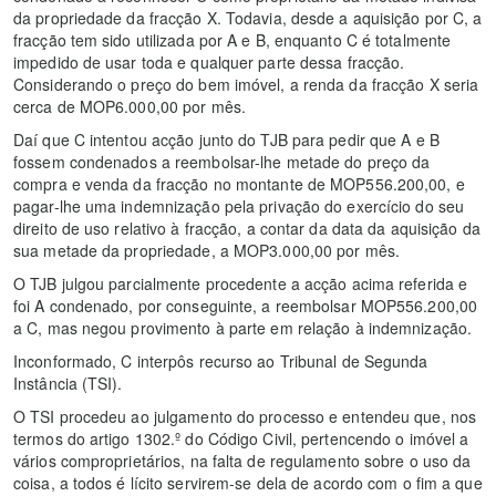
da propriedade da fracção X. Todavia, desde a aquisição por C, a
fracção tem sido utilizada por A e B, enquanto C é totalmente
impedido de usar toda e qualquer parte dessa fracção.
Considerando o preço do bem imóvel, a renda da fracção X seria
cerca de MOP6.000,00 por mês.
Daí que C intentou acção junto do TJB para pedir que A e B
fossem condenados a reembolsar-lhe metade do preço da
compra e venda da fracção no montante de MOP556.200,00, e
pagar-lhe uma indemnização pela privação do exercício do seu
direito de uso relativo à fracção, a contar da data da aquisição da
sua metade da propriedade, a MOP3.000,00 por mês.
O TJB julgou parcialmente procedente a acção acima referida e
foi A condenado, por conseguinte, a reembolsar MOP556.200,00
a C, mas negou provimento à parte em relação à indemnização.
Inconformado, C interpôs recurso ao Tribunal de Segunda
Instância (TSI).
O TSI procedeu ao julgamento do processo e entendeu que, nos
termos do artigo 1302.º do Código Civil, pertencendo o imóvel a
vários comproprietários, na falta de regulamento sobre o uso da
coisa, a todos é lícito servirem-se dela de acordo com o fim a que