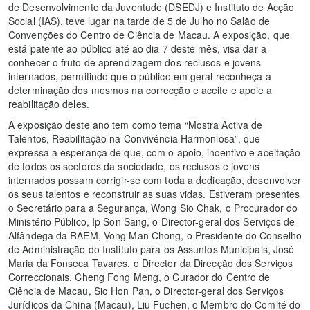
de Desenvolvimento da Juventude (DSEDJ) e Instituto de Acção
Social (IAS), teve lugar na tarde de 5 de Julho no Salão de
Convenções do Centro de Ciência de Macau. A exposição, que
está patente ao público até ao dia 7 deste mês, visa dar a
conhecer o fruto de aprendizagem dos reclusos e jovens
internados, permitindo que o público em geral reconheça a
determinação dos mesmos na correcção e aceite e apoie a
reabilitação deles.
A exposição deste ano tem como tema “Mostra Activa de
Talentos, Reabilitação na Convivência Harmoniosa”, que
expressa a esperança de que, com o apoio, incentivo e aceitação
de todos os sectores da sociedade, os reclusos e jovens
internados possam corrigir-se com toda a dedicação, desenvolver
os seus talentos e reconstruir as suas vidas. Estiveram presentes
o Secretário para a Segurança, Wong Sio Chak, o Procurador do
Ministério Público, Ip Son Sang, o Director-geral dos Serviços de
Alfândega da RAEM, Vong Man Chong, o Presidente do Conselho
de Administração do Instituto para os Assuntos Municipais, José
Maria da Fonseca Tavares, o Director da Direcção dos Serviços
Correccionais, Cheng Fong Meng, o Curador do Centro de
Ciência de Macau, Sio Hon Pan, o Director-geral dos Serviços
Jurídicos da China (Macau), Liu Fuchen, o Membro do Comité do