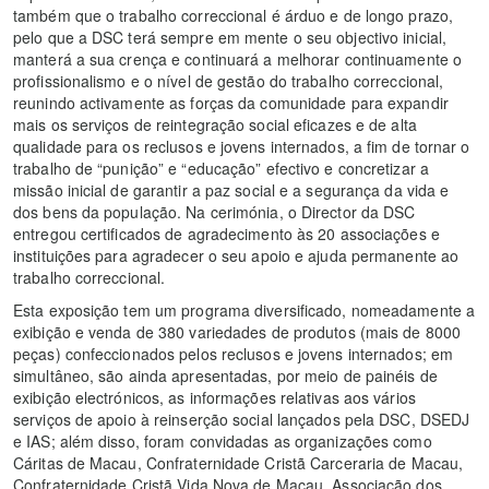
também que o trabalho correccional é árduo e de longo prazo,
pelo que a DSC terá sempre em mente o seu objectivo inicial,
manterá a sua crença e continuará a melhorar continuamente o
profissionalismo e o nível de gestão do trabalho correccional,
reunindo activamente as forças da comunidade para expandir
mais os serviços de reintegração social eficazes e de alta
qualidade para os reclusos e jovens internados, a fim de tornar o
trabalho de “punição” e “educação” efectivo e concretizar a
missão inicial de garantir a paz social e a segurança da vida e
dos bens da população. Na cerimónia, o Director da DSC
entregou certificados de agradecimento às 20 associações e
instituições para agradecer o seu apoio e ajuda permanente ao
trabalho correccional.
Esta exposição tem um programa diversificado, nomeadamente a
exibição e venda de 380 variedades de produtos (mais de 8000
peças) confeccionados pelos reclusos e jovens internados; em
simultâneo, são ainda apresentadas, por meio de painéis de
exibição electrónicos, as informações relativas aos vários
serviços de apoio à reinserção social lançados pela DSC, DSEDJ
e IAS; além disso, foram convidadas as organizações como
Cáritas de Macau, Confraternidade Cristã Carceraria de Macau,
Confraternidade Cristã Vida Nova de Macau, Associação dos