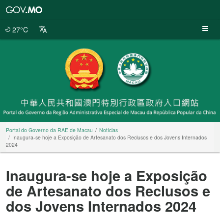
Portal
do
Governo
27°C
da
RAE
de
Macau
Portal do Governo da RAE de Macau
Notícias
Inaugura-se hoje a Exposição de Artesanato dos Reclusos e dos Jovens Internados
2024
Inaugura-se hoje a Exposição
de Artesanato dos Reclusos e
dos Jovens Internados 2024