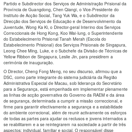
Partido e Subdirector dos Serviços de Administração Prisional da
Província de Guangdong, Chen Qiangi, o Vice-Presidente do
Instituto de Acção Social, Tang Yuk Wa, e o Subdirector da
Direcção dos Serviços de Educação e de Desenvolvimento da
Juventude, Wong Ka Ki, o Director-geral Interino dos Serviços
Correccionais de Hong Kong, Koo Wai-lung, o Superintendente
do Estabelecimento Prisional Tanah Merah (Escola do
Estabelecimento Prisional) dos Serviços Prisionais de Singapura,
Leong Chee Ming, Luke, e o Subchefe da Divisão de Técnicas de
Yellow Ribbon de Singapura, Leslie Jin, para presidirem a
cerimónia de inauguração.
O Director, Cheng Fong Meng, no seu discurso, afirmou que a
DSC, como parte integrante do sistema judiciária da Região
Administrativa Especial de Macau, sob liderança do Secretário
para a Segurança, está empenhada em implementar plenamente
as linhas de acção governativa do Governo da RAEM e da área
de segurança, determinada a cumprir a missão correccional, e
firme para garantir efectivamente a segurança e a estabilidade
do ambiente correcional, além de reunir activamente os esforços
de todas as partes para ajudar os reclusos e jovens internados a
se reabilitarem e a se reintegrarem na sociedade a partir de três
aspectos: individual, familiar e social. O responsável disse