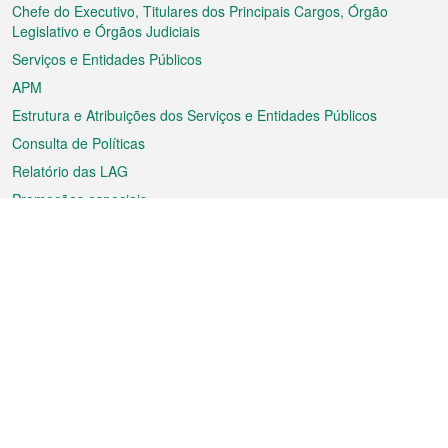
rodapé
Chefe do Executivo, Titulares dos Principais Cargos, Órgão
Legislativo e Órgãos Judiciais
Serviços e Entidades Públicos
APM
Estrutura e Atribuições dos Serviços e Entidades Públicos
Consulta de Políticas
Relatório das LAG
Promoções especiais
Sobre a RAEM
Tempo
Transporte
Feriados
Cultura e lazer
Informação de Macau
Ficheiro sobre Macau