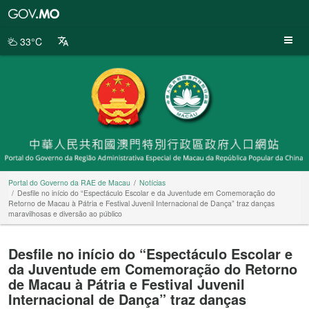
Portal
do
Governo
33°C
da
RAE
de
Macau
Portal do Governo da RAE de Macau
Notícias
Desfile no início do “Espectáculo Escolar e da Juventude em Comemoração do
Retorno de Macau à Pátria e Festival Juvenil Internacional de Dança” traz danças
maravilhosas e diversão ao público
Desfile no início do “Espectáculo Escolar e
da Juventude em Comemoração do Retorno
de Macau à Pátria e Festival Juvenil
Internacional de Dança” traz danças