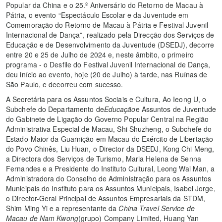
Popular da China e o 25.º Aniversário do Retorno de Macau à
Pátria, o evento “Espectáculo Escolar e da Juventude em
Comemoração do Retorno de Macau à Pátria e Festival Juvenil
Internacional de Dança”, realizado pela Direcção dos Serviços de
Educação e de Desenvolvimento da Juventude (DSEDJ), decorre
entre 20 e 25 de Julho de 2024 e, neste âmbito, o primeiro
programa - o Desfile do Festival Juvenil Internacional de Dança,
deu início ao evento, hoje (20 de Julho) à tarde, nas Ruínas de
São Paulo, e decorreu com sucesso.
A Secretária para os Assuntos Sociais e Cultura, Ao Ieong U, o
Subchefe do Departamento de
Educação
e Assuntos de Juventude
do Gabinete de Ligação do Governo Popular Central na Região
Administrativa Especial de Macau, Shi Shuzheng, o Subchefe do
Estado-Maior da Guarnição em Macau do Exército de Libertação
do Povo Chinês, Liu Huan, o Director da DSEDJ, Kong Chi Meng,
a Directora dos Serviços de Turismo, Maria Helena de Senna
Fernandes e a Presidente do Instituto Cultural, Leong Wai Man, a
Administradora do Conselho de Administração para os Assuntos
Municipais do Instituto para os Assuntos Municipais, Isabel Jorge,
o Director-Geral Principal de Assuntos Empresariais da STDM,
Shim Ming Yi e a representante da
China Travel Service de
Macau de
Nam Kwong
(grupo) Company Limited, Huang Yan