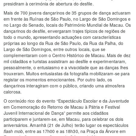
presidiram à cerimónia de abertura do desfile.
Mais de 700 jovens dançarinos de 35 grupos de dança actuaram
em frente às Ruínas de São Paulo, no Largo de São Domingos e
no Largo do Senado, locais do Património Mundial de Macau. Os
dançarinos do desfile, envergaram trajes típicos de regiões de
todo o mundo, apresentando actuações com características
próprias ao longo da Rua de São Paulo, da Rua da Palha, do
Largo de São Domingos, entre outros locais, que se
complementaram com o Centro Histórico de Macau. Mais de dez
mil cidadãos e turistas assistiram ao desfile e experimentaram,
pessoalmente, o entusiasmo e a vivacidade que as danças lhes
trouxeram. Muitos entusiastas da fotografia mobilizaram-se para
registar os momentos emocionantes. Por outro lado, os
dançarinos interagiram com o público, criando uma atmosfera
calorosa.
O conteúdo rico do evento “Espectáculo Escolar e da Juventude
em Comemoração do Retorno de Macau à Pátria e Festival
Juvenil Internacional de Dança” permite aos cidadãos
participarem e juntarem-se, em Macau, para celebrar os dois
aniversários. Amanhã (21 de Julho) terão lugar os espectáculos
flash mob
, entre as 17h00 e as 18h30, na Praça da Árvore em