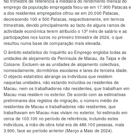
No trimestre de referência a mediana do rendimento mensal do
emprego da população empregada fixou-se em 17.900 Patacas e
a dos residentes empregados cifrou-se em 20.000 Patacas,
decrescendo 100 e 500 Patacas, respectivamente, em termos
trimestrais, devido principalmente ao facto de alguns ramos de
actividade económica terem atribuído o 13º mês de salário e as
participações nos lucros no primeiro trimestre de 2024, o que
resultou numa base de comparação mais elevada.
O âmbito estatístico do Inquérito ao Emprego engloba todas as
unidades de alojamento da Península de Macau, da Taipa e de
Coloane. Excluem-se as unidades de alojamento colectivas,
nomeadamente, dormitórios escolares e lares de terceira idade.
O objecto estatístico abrange os indivíduos que residem
naquelas unidades, não estando incluídos os residentes de
Macau, nem os trabalhadores não residentes, que trabalham em
Macau mas residem no exterior. De acordo com as estimativas
preliminares dos registos de migração, o número médio de
residentes de Macau e trabalhadores não residentes, que
trabalhavam em Macau mas viviam no exterior, foi estimado em
cerca de 103.100 no período de referência, incluindo estes
indivíduos, a mão-de-obra total era de 486.100 pessoas, mais
3.900, face ao período anterior (Março a Maio de 2024).