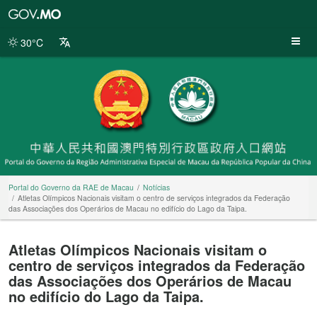
Portal
do
Governo
30°C
da
RAE
de
Macau
Portal do Governo da RAE de Macau
Notícias
Atletas Olímpicos Nacionais visitam o centro de serviços integrados da Federação
das Associações dos Operários de Macau no edifício do Lago da Taipa.
Atletas Olímpicos Nacionais visitam o
centro de serviços integrados da Federação
das Associações dos Operários de Macau
no edifício do Lago da Taipa.