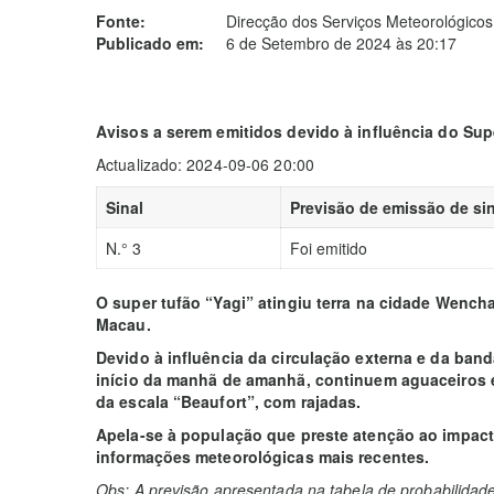
Fonte:
Direcção dos Serviços Meteorológicos
Publicado em:
6 de Setembro de 2024 às 20:17
Avisos a serem emitidos devido à influência do Sup
Actualizado: 2024-09-06 20:00
Sinal
Previsão de emissão de sin
N.° 3
Foi emitido
O super tufão “Yagi” atingiu terra na cidade Wenchan
Macau.
Devido à influência da circulação externa e da band
início da manhã de amanhã, continuem aguaceiros e 
da escala “Beaufort”, com rajadas.
Apela-se à população que preste atenção ao impact
informações meteorológicas mais recentes.
Obs: A previsão apresentada na tabela de probabilidad