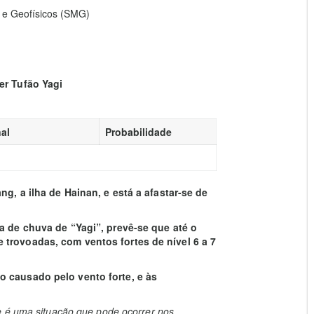
 e Geofísicos (SMG)
er Tufão Yagi
al
Probabilidade
g, a ilha de Hainan, e está a afastar-se de
a de chuva de “Yagi”, prevê-se que até o
trovoadas, com ventos fortes de nível 6 a 7
o causado pelo vento forte, e às
e é uma situação que pode ocorrer nos