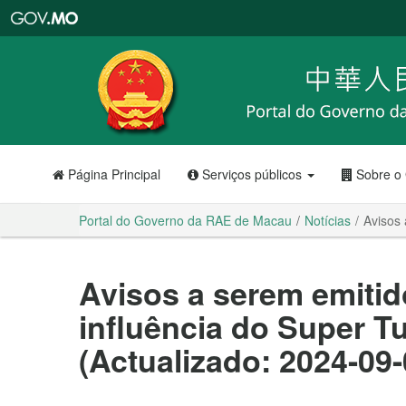
Portal
do
Governo
da
RAE
de
Macau
Página Principal
Serviços públicos
Sobre o
Portal do Governo da RAE de Macau
Notícias
Avisos 
Avisos a serem emitid
influência do Super T
(Actualizado: 2024-09-