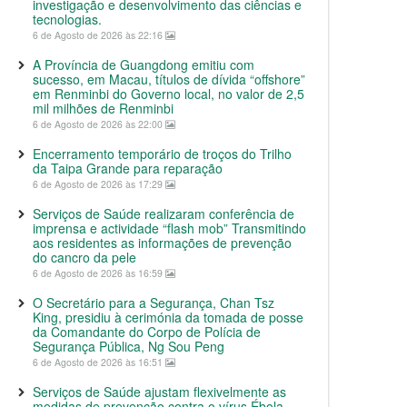
investigação e desenvolvimento das ciências e
tecnologias.
6 de Agosto de 2026 às 22:16
A Província de Guangdong emitiu com
sucesso, em Macau, títulos de dívida “offshore”
em Renminbi do Governo local, no valor de 2,5
mil milhões de Renminbi
6 de Agosto de 2026 às 22:00
Encerramento temporário de troços do Trilho
da Taipa Grande para reparação
6 de Agosto de 2026 às 17:29
Serviços de Saúde realizaram conferência de
imprensa e actividade “flash mob” Transmitindo
aos residentes as informações de prevenção
do cancro da pele
6 de Agosto de 2026 às 16:59
O Secretário para a Segurança, Chan Tsz
King, presidiu à cerimónia da tomada de posse
da Comandante do Corpo de Polícia de
Segurança Pública, Ng Sou Peng
6 de Agosto de 2026 às 16:51
Serviços de Saúde ajustam flexivelmente as
medidas de prevenção contra o vírus Ébola,