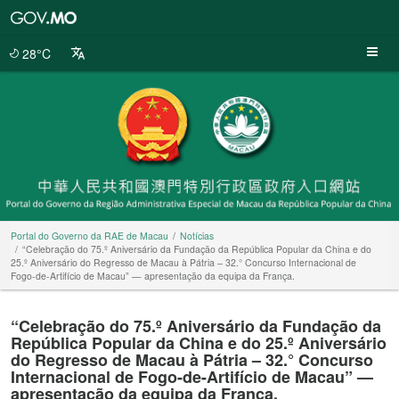
Portal
do
Governo
28°C
da
RAE
de
Macau
Portal do Governo da RAE de Macau
Notícias
“Celebração do 75.º Aniversário da Fundação da República Popular da China e do
25.º Aniversário do Regresso de Macau à Pátria – 32.° Concurso Internacional de
Fogo-de-Artifício de Macau” — apresentação da equipa da França.
“Celebração do 75.º Aniversário da Fundação da
República Popular da China e do 25.º Aniversário
do Regresso de Macau à Pátria – 32.° Concurso
Internacional de Fogo-de-Artifício de Macau” —
apresentação da equipa da França.