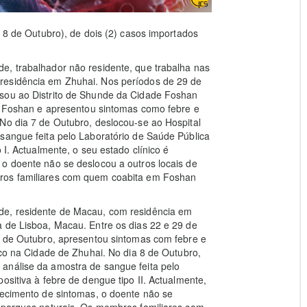
a 8 de Outubro), de dois (2) casos importados
e, trabalhador não residente, que trabalha nas
residência em Zhuhai. Nos períodos de 29 de
ssou ao Distrito de Shunde da Cidade Foshan
em Foshan e apresentou sintomas como febre e
No dia 7 de Outubro, deslocou-se ao Hospital
sangue feita pelo Laboratório de Saúde Pública
 I. Actualmente, o seu estado clínico é
 o doente não se deslocou a outros locais de
bros familiares com quem coabita em Foshan
de, residente de Macau, com residência em
a de Lisboa, Macau. Entre os dias 22 e 29 de
 6 de Outubro, apresentou sintomas com febre e
ico na Cidade de Zhuhai. No dia 8 de Outubro,
análise da amostra de sangue feita pelo
ositiva à febre de dengue tipo II. Actualmente,
recimento de sintomas, o doente não se
e parques naturais. Os membros familiares com