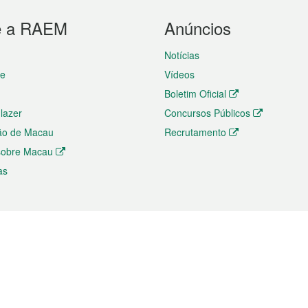
e a RAEM
Anúncios
Notícias
te
Vídeos
Boletim Oficial
 lazer
Concursos Públicos
ão de Macau
Recrutamento
 sobre Macau
as
ios e comércio
Directório
 e Investimento
Directório de Aplicações para T
o Comércio e Convenções em
Directório de Redes Sociais