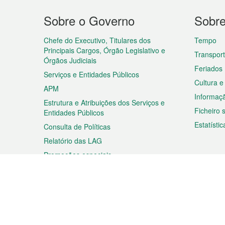
Menu
Sobre o Governo
Sobr
do
rodapé
Chefe do Executivo, Titulares dos
Tempo
Principais Cargos, Órgão Legislativo e
Transpor
Órgãos Judiciais
Feriados
Serviços e Entidades Públicos
Cultura e
APM
Informaç
Estrutura e Atribuições dos Serviços e
Ficheiro
Entidades Públicos
Estatístic
Consulta de Políticas
Relatório das LAG
Promoções especiais
Viagem
Negóc
Planear a sua viagem
Negócios
Descobrir Macau
Feiras d
Macau