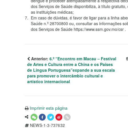
dengue e proceder atempadamente à respectiva decla
dos Serviços de Saúde disponibiliza, à título gratuito
as instituições médicas;
Em caso de dúvidas, é favor de ligar para a linha ab
Saúde n.º 28700800 ou, consultar as informações sob
dos Serviços de Saúde https://www.ssm.gov.mo/csr .
Anterior:
6.º “Encontro em Macau – Festival
de Artes e Cultura entre a China e os Países
de Língua Portuguesa”expande a sua escala
para promover o intercâmbio cultural e
artístico internacional
Imprimir esta página
NEWS-1-3-737632