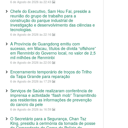
6 de Agosto de 2026 às 22:43
Chefe do Executivo, Sam Hou Fai, preside a
reunião do grupo de trabalho para a
construção do parque industrial de
investigação e desenvolvimento das ciências e
tecnologias.
6 de Agosto de 2026 às 22:16
A Província de Guangdong emitiu com
sucesso, em Macau, títulos de dívida “offshore”
em Renminbi do Governo local, no valor de 2,5
mil milhões de Renminbi
6 de Agosto de 2026 às 22:00
Encerramento temporário de troços do Trilho
da Taipa Grande para reparação
6 de Agosto de 2026 às 17:29
Serviços de Saúde realizaram conferência de
imprensa e actividade “flash mob” Transmitindo
aos residentes as informações de prevenção
do cancro da pele
6 de Agosto de 2026 às 16:59
O Secretário para a Segurança, Chan Tsz
King, presidiu à cerimónia da tomada de posse
da Comandante do Corpo de Polícia de