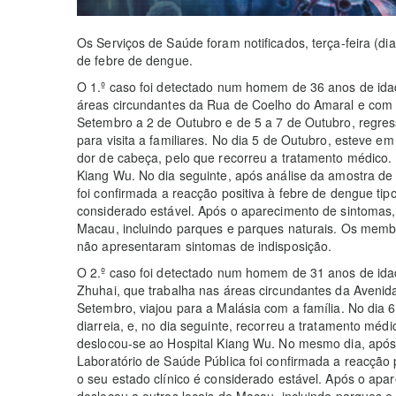
Os Serviços de Saúde foram notificados, terça-feira (di
de febre de dengue.
O 1.º caso foi detectado num homem de 36 anos de idad
áreas circundantes da Rua de Coelho do Amaral e com 
Setembro a 2 de Outubro e de 5 a 7 de Outubro, regre
para visita a familiares. No dia 5 de Outubro, esteve 
dor de cabeça, pelo que recorreu a tratamento médico. 
Kiang Wu. No dia seguinte, após análise da amostra de 
foi confirmada a reacção positiva à febre de dengue tipo
considerado estável. Após o aparecimento de sintomas,
Macau, incluindo parques e parques naturais. Os mem
não apresentaram sintomas de indisposição.
O 2.º caso foi detectado num homem de 31 anos de ida
Zhuhai, que trabalha nas áreas circundantes da Avenid
Setembro, viajou para a Malásia com a família. No dia
diarreia, e, no dia seguinte, recorreu a tratamento méd
deslocou-se ao Hospital Kiang Wu. No mesmo dia, após 
Laboratório de Saúde Pública foi confirmada a reacção p
o seu estado clínico é considerado estável. Após o apa
deslocou a outros locais de Macau, incluindo parques 