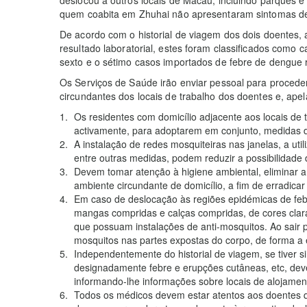
quem coabita em Zhuhai não apresentaram sintomas de
De acordo com o historial de viagem dos dois doentes,
resultado laboratorial, estes foram classificados como
sexto e o sétimo casos importados de febre de dengue
Os Serviços de Saúde irão enviar pessoal para procede
circundantes dos locais de trabalho dos doentes e, ape
Os residentes com domicílio adjacente aos locais de
activamente, para adoptarem em conjunto, medidas d
A instalação de redes mosquiteiras nas janelas, a uti
entre outras medidas, podem reduzir a possibilidade
Devem tomar atenção à higiene ambiental, eliminar a
ambiente circundante de domicílio, a fim de erradicar
Em caso de deslocação às regiões epidémicas de feb
mangas compridas e calças compridas, de cores clara
que possuam instalações de anti-mosquitos. Ao sair pa
mosquitos nas partes expostas do corpo, de forma a 
Independentemente do historial de viagem, se tiver 
designadamente febre e erupções cutâneas, etc, dev
informando-lhe informações sobre locais de alojament
Todos os médicos devem estar atentos aos doentes 