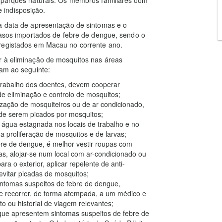
 indisposição.
 a data de apresentação de sintomas e o
 casos importados de febre de dengue, sendo o
 registados em Macau no corrente ano.
r à eliminação de mosquitos nas áreas
lam ao seguinte:
 trabalho dos doentes, devem cooperar
e eliminação e controlo de mosquitos;
lização de mosquiteiros ou de ar condicionado,
 de serem picados por mosquitos;
 água estagnada nos locais de trabalho e no
 a proliferação de mosquitos e de larvas;
re de dengue, é melhor vestir roupas com
s, alojar-se num local com ar-condicionado ou
ra o exterior, aplicar repelente de anti-
evitar picadas de mosquitos;
sintomas suspeitos de febre de dengue,
e recorrer, de forma atempada, a um médico e
o ou historial de viagem relevantes;
que apresentem sintomas suspeitos de febre de