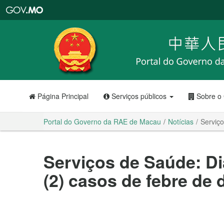
Portal
do
Governo
da
RAE
de
Macau
Página Principal
Serviços públicos
Sobre o
Portal do Governo da RAE de Macau
Notícias
Serviço
Serviços de Saúde: D
(2) casos de febre de