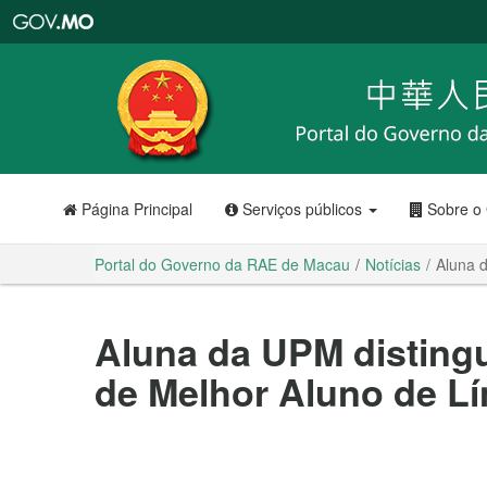
Portal
do
Governo
da
RAE
de
Macau
Página Principal
Serviços públicos
Sobre o
Portal do Governo da RAE de Macau
Notícias
Aluna 
Aluna da UPM disting
de Melhor Aluno de L