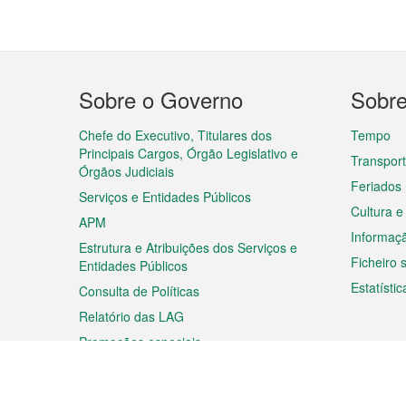
Menu
Sobre o Governo
Sobr
do
rodapé
Chefe do Executivo, Titulares dos
Tempo
Principais Cargos, Órgão Legislativo e
Transpor
Órgãos Judiciais
Feriados
Serviços e Entidades Públicos
Cultura e
APM
Informaç
Estrutura e Atribuições dos Serviços e
Ficheiro
Entidades Públicos
Estatístic
Consulta de Políticas
Relatório das LAG
Promoções especiais
Viagem
Negóc