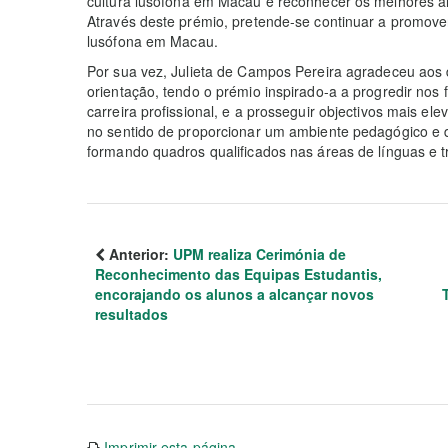
cultura lusófona em Macau e reconhecer os melhores a
Através deste prémio, pretende-se continuar a promove
lusófona em Macau.
Por sua vez, Julieta de Campos Pereira agradeceu ao
orientação, tendo o prémio inspirado-a a progredir nos
carreira profissional, e a prosseguir objectivos mais e
no sentido de proporcionar um ambiente pedagógico e de
formando quadros qualificados nas áreas de línguas e 
Anterior:
UPM realiza Cerimónia de
Reconhecimento das Equipas Estudantis,
encorajando os alunos a alcançar novos
resultados
Imprimir esta página