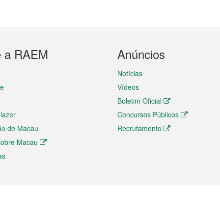
e a RAEM
Anúncios
Notícias
te
Vídeos
Boletim Oficial
 lazer
Concursos Públicos
ão de Macau
Recrutamento
 sobre Macau
as
ios e comércio
Directório