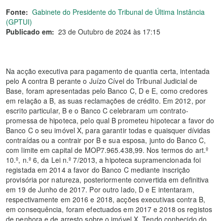
Fonte:
Gabinete do Presidente do Tribunal de Última Instância
(GPTUI)
Publicado em:
23 de Outubro de 2024 às 17:15
Na acção executiva para pagamento de quantia certa, intentada
pelo A contra B perante o Juízo Cível do Tribunal Judicial de
Base, foram apresentadas pelo Banco C, D e E, como credores
em relação a B, as suas reclamações de crédito. Em 2012, por
escrito particular, B e o Banco C celebraram um contrato-
promessa de hipoteca, pelo qual B prometeu hipotecar a favor do
Banco C o seu imóvel X, para garantir todas e quaisquer dívidas
contraídas ou a contrair por B e sua esposa, junto do Banco C,
com limite em capital de MOP7.965.438,99. Nos termos do art.º
10.º, n.º 6, da Lei n.º 7/2013, a hipoteca supramencionada foi
registada em 2014 a favor do Banco C mediante inscrição
provisória por natureza, posteriormente convertida em definitiva
em 19 de Junho de 2017. Por outro lado, D e E intentaram,
respectivamente em 2016 e 2018, acções executivas contra B,
em consequência, foram efectuados em 2017 e 2018 os registos
de penhora e de arresto sobre o imóvel X. Tendo conhecido do