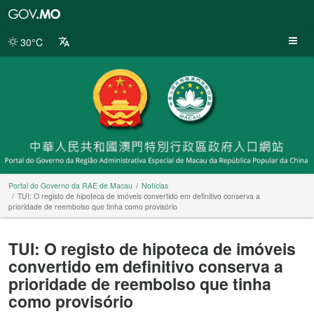
Portal
do
Governo
30°C
da
RAE
de
Macau
Portal do Governo da RAE de Macau
Notícias
TUI: O registo de hipoteca de imóveis convertido em definitivo conserva a
prioridade de reembolso que tinha como provisório
TUI: O registo de hipoteca de imóveis
convertido em definitivo conserva a
prioridade de reembolso que tinha
como provisório