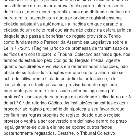
possibilidade de reservar a prevalência para o futuro assento
definitivo e, deste modo, garantir a sua oponibilidade em face de
outro direito, fazendo com que a prioridade registral assuma
eficácia substantiva autónoma, na medida em que garante a
eficácia de um direito real que ainda não existe na esfera jurídica
daquele que passa a beneficiar do registo provisório. Tendo
como fundamento o Parecer da Assembleia Legislativa sobre a
Lei n.º 7/2013 (Regime jurídico da promessa de transmissão de
edifícios em construção), o Tribunal Colectivo assinalou que, nos
termos do estatuído pelo Código do Registo Predial vigente
quanto aos direitos envolvidos em determinadas situações, não
obstante se tratar de situações em que o direito ainda não se
acha definitivamente titulado ou definido, antes disso, a lei
consente que o facto possa ser provisoriamente registado,
mormente para que o interessado obtenha logo uma pré-
protecção, consagrada pela regra da prioridade indicada no n.º 3
do art.º 6.º do referido Código. As instituições bancárias exigem
proceder ao registo provisório de hipoteca a seu favor porque
confiam nas regras próprias do registo, desde que o registo
provisório venha a ser convertido em definitivo dentro do prazo
legal, garante-se que a ele não se oporão outros factos
posteriormente registados. Destarte, o Tribunal Colectivo