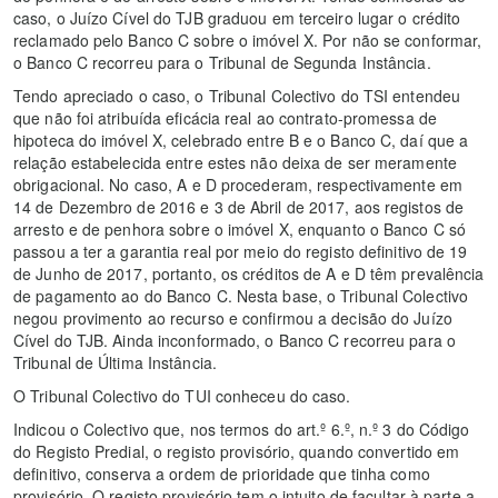
caso, o Juízo Cível do TJB graduou em terceiro lugar o crédito
reclamado pelo Banco C sobre o imóvel X. Por não se conformar,
o Banco C recorreu para o Tribunal de Segunda Instância.
Tendo apreciado o caso, o Tribunal Colectivo do TSI entendeu
que não foi atribuída eficácia real ao contrato-promessa de
hipoteca do imóvel X, celebrado entre B e o Banco C, daí que a
relação estabelecida entre estes não deixa de ser meramente
obrigacional. No caso, A e D procederam, respectivamente em
14 de Dezembro de 2016 e 3 de Abril de 2017, aos registos de
arresto e de penhora sobre o imóvel X, enquanto o Banco C só
passou a ter a garantia real por meio do registo definitivo de 19
de Junho de 2017, portanto, os créditos de A e D têm prevalência
de pagamento ao do Banco C. Nesta base, o Tribunal Colectivo
negou provimento ao recurso e confirmou a decisão do Juízo
Cível do TJB. Ainda inconformado, o Banco C recorreu para o
Tribunal de Última Instância.
O Tribunal Colectivo do TUI conheceu do caso.
Indicou o Colectivo que, nos termos do art.º 6.º, n.º 3 do Código
do Registo Predial, o registo provisório, quando convertido em
definitivo, conserva a ordem de prioridade que tinha como
provisório. O registo provisório tem o intuito de facultar à parte a